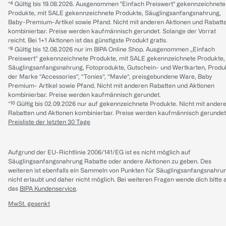
*⁴ Gültig bis 19.08.2026. Ausgenommen "Einfach Preiswert" gekennzeichnete
Produkte, mit SALE gekennzeichnete Produkte, Säuglingsanfangsnahrung,
Baby-Premium-Artikel sowie Pfand. Nicht mit anderen Aktionen und Rabatt
kombinierbar. Preise werden kaufmännisch gerundet. Solange der Vorrat
reicht. Bei 1+1 Aktionen ist das günstigste Produkt gratis.
*⁸ Gültig bis 12.08.2026 nur im BIPA Online Shop. Ausgenommen „Einfach
Preiswert“ gekennzeichnete Produkte, mit SALE gekennzeichnete Produkte,
Säuglingsanfangsnahrung, Fotoprodukte, Gutschein- und Wertkarten, Produ
der Marke “Accessories“, “Tonies“, “Mavie“, preisgebundene Ware, Baby
Premium- Artikel sowie Pfand. Nicht mit anderen Rabatten und Aktionen
kombinierbar. Preise werden kaufmännisch gerundet.
*¹⁰ Gültig bis 02.09.2026 nur auf gekennzeichnete Produkte. Nicht mit ander
Rabatten und Aktionen kombinierbar. Preise werden kaufmännisch gerundet
Preisliste der letzten 30 Tage
Aufgrund der EU-Richtlinie 2006/141/EG ist es nicht möglich auf
Säuglingsanfangsnahrung Rabatte oder andere Aktionen zu geben. Des
weiteren ist ebenfalls ein Sammeln von Punkten für Säuglingsanfangsnahru
nicht erlaubt und daher nicht möglich.
Bei weiteren Fragen wende dich bitte 
das
BIPA Kundenservice
.
MwSt. gesenkt