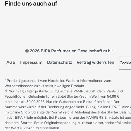
Finde uns auch auf
© 2026 BIPA Parfumerien Gesellschaft m.b.H.
AGB
Impressum
Datenschutz
Vertrag widerrufen
Cooki
* Produkt gesponsert vom Hersteller. Weitere Informationen zum
Werbetreibenden direkt beim jeweiligen Produkt.
*³ Nur mit gültiger jö Karte. Gültig auf alle PAMPERS Windeln, Pants und
Feuchttücher. Gutschein für ein tiptoi Starter-Set im Wert von 54.99 €,
einlösbar bis 30.09.2026. Nur ein Gutschein pro Einkauf einlösbar. Der
Sammelwert wird auf der Rechnung angedruckt. Gültig in allen BIPA Filialen
im Online Shop. Solange der Vorrat reicht. Abholung des tiptoi Starter Sets n
in der BIPA Filiale möglich. Bei Retournierung der PAMPERS Einkäufe ist au
das tiptoi Starter-Set in Originalverpackung zu retournieren, andernfalls wir
der Wert iHv 54.99 € einbehalten.