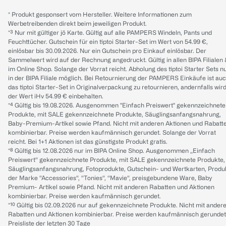
* Produkt gesponsert vom Hersteller. Weitere Informationen zum
Werbetreibenden direkt beim jeweiligen Produkt.
*³ Nur mit gültiger jö Karte. Gültig auf alle PAMPERS Windeln, Pants und
Feuchttücher. Gutschein für ein tiptoi Starter-Set im Wert von 54.99 €,
einlösbar bis 30.09.2026. Nur ein Gutschein pro Einkauf einlösbar. Der
Sammelwert wird auf der Rechnung angedruckt. Gültig in allen BIPA Filialen
im Online Shop. Solange der Vorrat reicht. Abholung des tiptoi Starter Sets n
in der BIPA Filiale möglich. Bei Retournierung der PAMPERS Einkäufe ist au
das tiptoi Starter-Set in Originalverpackung zu retournieren, andernfalls wir
der Wert iHv 54.99 € einbehalten.
*⁴ Gültig bis 19.08.2026. Ausgenommen "Einfach Preiswert" gekennzeichnete
Produkte, mit SALE gekennzeichnete Produkte, Säuglingsanfangsnahrung,
Baby-Premium-Artikel sowie Pfand. Nicht mit anderen Aktionen und Rabatt
kombinierbar. Preise werden kaufmännisch gerundet. Solange der Vorrat
reicht. Bei 1+1 Aktionen ist das günstigste Produkt gratis.
*⁸ Gültig bis 12.08.2026 nur im BIPA Online Shop. Ausgenommen „Einfach
Preiswert“ gekennzeichnete Produkte, mit SALE gekennzeichnete Produkte,
Säuglingsanfangsnahrung, Fotoprodukte, Gutschein- und Wertkarten, Produ
der Marke “Accessories“, “Tonies“, “Mavie“, preisgebundene Ware, Baby
Premium- Artikel sowie Pfand. Nicht mit anderen Rabatten und Aktionen
kombinierbar. Preise werden kaufmännisch gerundet.
*¹⁰ Gültig bis 02.09.2026 nur auf gekennzeichnete Produkte. Nicht mit ander
Rabatten und Aktionen kombinierbar. Preise werden kaufmännisch gerundet
Preisliste der letzten 30 Tage