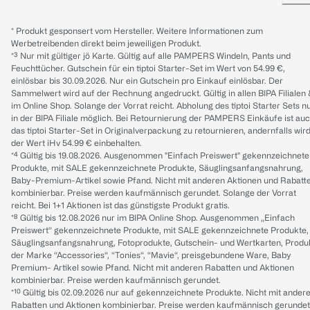
* Produkt gesponsert vom Hersteller. Weitere Informationen zum
Werbetreibenden direkt beim jeweiligen Produkt.
*³ Nur mit gültiger jö Karte. Gültig auf alle PAMPERS Windeln, Pants und
Feuchttücher. Gutschein für ein tiptoi Starter-Set im Wert von 54.99 €,
einlösbar bis 30.09.2026. Nur ein Gutschein pro Einkauf einlösbar. Der
Sammelwert wird auf der Rechnung angedruckt. Gültig in allen BIPA Filialen
im Online Shop. Solange der Vorrat reicht. Abholung des tiptoi Starter Sets n
in der BIPA Filiale möglich. Bei Retournierung der PAMPERS Einkäufe ist au
das tiptoi Starter-Set in Originalverpackung zu retournieren, andernfalls wir
der Wert iHv 54.99 € einbehalten.
*⁴ Gültig bis 19.08.2026. Ausgenommen "Einfach Preiswert" gekennzeichnete
Produkte, mit SALE gekennzeichnete Produkte, Säuglingsanfangsnahrung,
Baby-Premium-Artikel sowie Pfand. Nicht mit anderen Aktionen und Rabatt
kombinierbar. Preise werden kaufmännisch gerundet. Solange der Vorrat
reicht. Bei 1+1 Aktionen ist das günstigste Produkt gratis.
*⁸ Gültig bis 12.08.2026 nur im BIPA Online Shop. Ausgenommen „Einfach
Preiswert“ gekennzeichnete Produkte, mit SALE gekennzeichnete Produkte,
Säuglingsanfangsnahrung, Fotoprodukte, Gutschein- und Wertkarten, Produ
der Marke “Accessories“, “Tonies“, “Mavie“, preisgebundene Ware, Baby
Premium- Artikel sowie Pfand. Nicht mit anderen Rabatten und Aktionen
kombinierbar. Preise werden kaufmännisch gerundet.
*¹⁰ Gültig bis 02.09.2026 nur auf gekennzeichnete Produkte. Nicht mit ander
Rabatten und Aktionen kombinierbar. Preise werden kaufmännisch gerundet