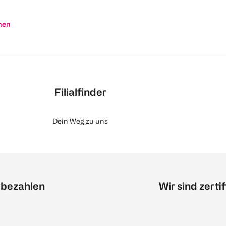
nen
Filialfinder
Dein Weg zu uns
 bezahlen
Wir sind zertif