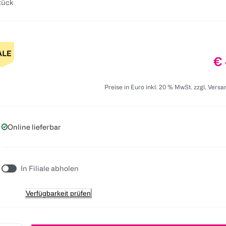
tück
Pr
€ 
Preise in Euro inkl. 20 % MwSt. zzgl. Vers
Online lieferbar
In Filiale abholen
Verfügbarkeit prüfen