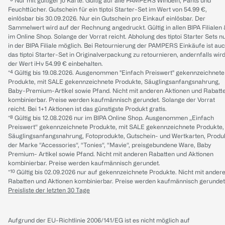
*³ Nur mit gültiger jö Karte. Gültig auf alle PAMPERS Windeln, Pants und
Feuchttücher. Gutschein für ein tiptoi Starter-Set im Wert von 54.99 €,
einlösbar bis 30.09.2026. Nur ein Gutschein pro Einkauf einlösbar. Der
Sammelwert wird auf der Rechnung angedruckt. Gültig in allen BIPA Filialen
im Online Shop. Solange der Vorrat reicht. Abholung des tiptoi Starter Sets n
in der BIPA Filiale möglich. Bei Retournierung der PAMPERS Einkäufe ist au
das tiptoi Starter-Set in Originalverpackung zu retournieren, andernfalls wir
der Wert iHv 54.99 € einbehalten.
*⁴ Gültig bis 19.08.2026. Ausgenommen "Einfach Preiswert" gekennzeichnete
Produkte, mit SALE gekennzeichnete Produkte, Säuglingsanfangsnahrung,
Baby-Premium-Artikel sowie Pfand. Nicht mit anderen Aktionen und Rabatt
kombinierbar. Preise werden kaufmännisch gerundet. Solange der Vorrat
reicht. Bei 1+1 Aktionen ist das günstigste Produkt gratis.
*⁸ Gültig bis 12.08.2026 nur im BIPA Online Shop. Ausgenommen „Einfach
Preiswert“ gekennzeichnete Produkte, mit SALE gekennzeichnete Produkte,
Säuglingsanfangsnahrung, Fotoprodukte, Gutschein- und Wertkarten, Produ
der Marke “Accessories“, “Tonies“, “Mavie“, preisgebundene Ware, Baby
Premium- Artikel sowie Pfand. Nicht mit anderen Rabatten und Aktionen
kombinierbar. Preise werden kaufmännisch gerundet.
*¹⁰ Gültig bis 02.09.2026 nur auf gekennzeichnete Produkte. Nicht mit ander
Rabatten und Aktionen kombinierbar. Preise werden kaufmännisch gerundet
Preisliste der letzten 30 Tage
Aufgrund der EU-Richtlinie 2006/141/EG ist es nicht möglich auf