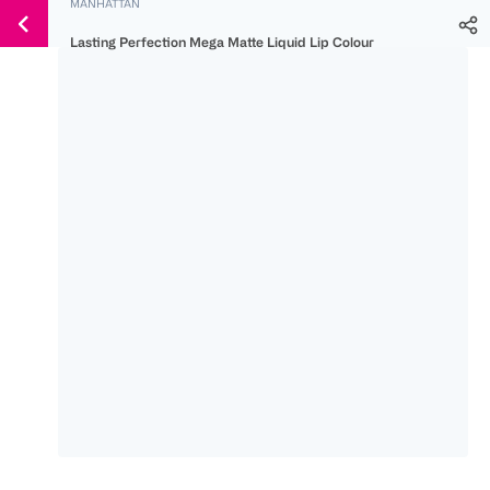
MANHATTAN
Weiter
Für
Für
Für
zum
Lasting Perfection Mega Matte Liquid Lip Colour
300 Ös
500 Ös
150 Ös
Inhalt
-20%
-10%
-15%