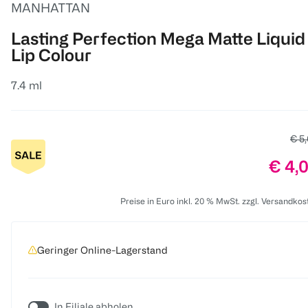
MANHATTAN
Lasting Perfection Mega Matte Liquid
Lip Colour
7.4 ml
Alte
€ 5
Preis
€ 4,
Preise in Euro inkl. 20 % MwSt. zzgl. Versandkos
Geringer Online-Lagerstand
In Filiale abholen