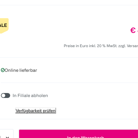
Pr
€ 
Preise in Euro inkl. 20 % MwSt. zzgl. Vers
Online lieferbar
In Filiale abholen
Verfügbarkeit prüfen
In den Warenkorb