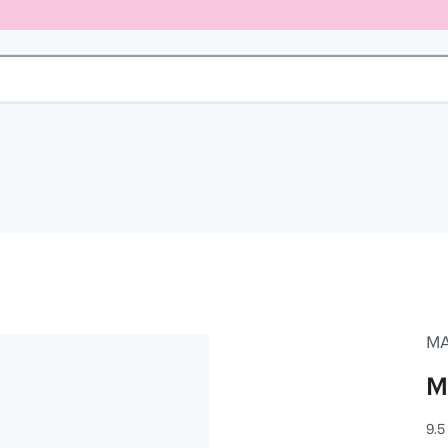
M
M
9.5