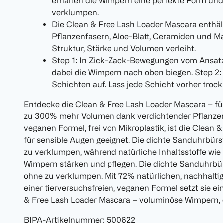
erhalten die Wimpern eine perfekte Form und
verklumpen.
Die Clean & Free Lash Loader Mascara enthält
Pflanzenfasern, Aloe-Blatt, Ceramiden und 
Struktur, Stärke und Volumen verleiht.
Step 1: In Zick-Zack-Bewegungen vom Ansatz 
dabei die Wimpern nach oben biegen. Step 2:
Schichten auf. Lass jede Schicht vorher trock
Entdecke die Clean & Free Lash Loader Mascara – f
zu 300% mehr Volumen dank verdichtender Pflanzenf
veganen Formel, frei von Mikroplastik, ist die Clean
für sensible Augen geeignet. Die dichte Sanduhrbürst
zu verklumpen, während natürliche Inhaltsstoffe wie
Wimpern stärken und pflegen. Die dichte Sanduhrbürst
ohne zu verklumpen. Mit 72% natürlichen, nachhalti
einer tierversuchsfreien, veganen Formel setzt sie ei
& Free Lash Loader Mascara – voluminöse Wimpern, d
BIPA-Artikelnummer
:
500622