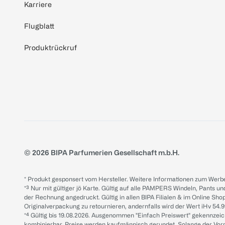
Karriere
Flugblatt
Produktrückruf
© 2026 BIPA Parfumerien Gesellschaft m.b.H.
* Produkt gesponsert vom Hersteller. Weitere Informationen zum Werbe
*³ Nur mit gültiger jö Karte. Gültig auf alle PAMPERS Windeln, Pants un
der Rechnung angedruckt. Gültig in allen BIPA Filialen & im Online Shop
Originalverpackung zu retournieren, andernfalls wird der Wert iHv 54.9
*⁴ Gültig bis 19.08.2026. Ausgenommen "Einfach Preiswert" gekennze
kombinierbar. Preise werden kaufmännisch gerundet. Solange der Vorrat 