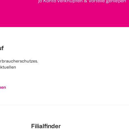
jö Konto verknüpfen & Vorteile genießen
uf
rbraucherschutzes.
aktuellen
nen
Filialfinder