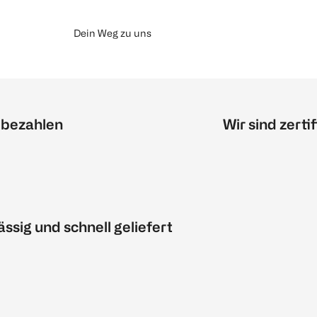
Dein Weg zu uns
 bezahlen
Wir sind zertif
ässig und schnell geliefert