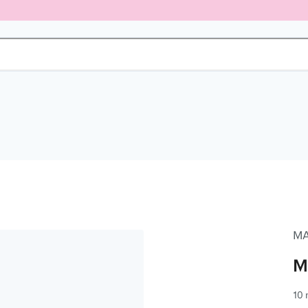
M
M
10 