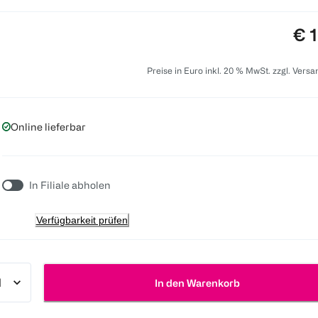
Pre
€ 
Preise in Euro inkl. 20 % MwSt. zzgl. Vers
Online lieferbar
In Filiale abholen
Verfügbarkeit prüfen
In den Warenkorb