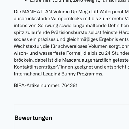
Extremes Volumen, Zero Weight, für sichtbar 
Die MANHATTAN Volume Up Mega Lift Waterproof Mas
ausdrucksstarke Wimpernlooks mit bis zu 5x mehr V
intensiven Schwung sowie langanhaltende Definition
spitz zulaufende Präzisionsbürste selbst feinste Här
sodass ein präzises und gleichmäßiges Ergebnis ents
Wachstextur, die für schwereloses Volumen sorgt, oh
wisch- und wasserfeste Formel, die bis zu 24 Stunde
bröckeln, dabei ist die Mascara augenärztlich getest
Kontaktlinsenträger\*innen geeignet und entspricht 
International Leaping Bunny Programms.
BIPA-Artikelnummer
:
764381
Bewertungen