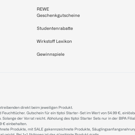
REWE
Geschenkgutscheine
Studentenrabatte
Wirkstoff Lexikon
Gewinnspiele
treibenden direkt beim jeweiligen Produkt.
d Feuchttücher. Gutschein für ein tiptoi Starter-Set im Wert von 54.99 €, einlö
. Solange der Vorrat reicht. Abholung des tiptoi Starter Sets nur in der BIPA Fil
9 € einbehalten.
ichnete Produkte, mit SALE gekennzeichnete Produkte, Säuglingsanfangsnahrun
reicht. Bei 1+1 Aktionen ist das günstigste Produkt gratis.