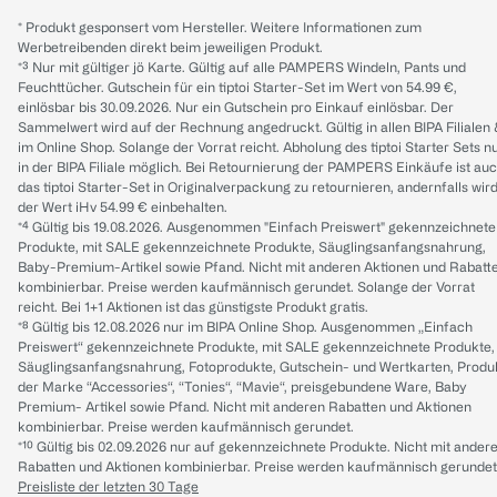
* Produkt gesponsert vom Hersteller. Weitere Informationen zum
Werbetreibenden direkt beim jeweiligen Produkt.
*³ Nur mit gültiger jö Karte. Gültig auf alle PAMPERS Windeln, Pants und
Feuchttücher. Gutschein für ein tiptoi Starter-Set im Wert von 54.99 €,
einlösbar bis 30.09.2026. Nur ein Gutschein pro Einkauf einlösbar. Der
Sammelwert wird auf der Rechnung angedruckt. Gültig in allen BIPA Filialen
im Online Shop. Solange der Vorrat reicht. Abholung des tiptoi Starter Sets n
in der BIPA Filiale möglich. Bei Retournierung der PAMPERS Einkäufe ist au
das tiptoi Starter-Set in Originalverpackung zu retournieren, andernfalls wir
der Wert iHv 54.99 € einbehalten.
*⁴ Gültig bis 19.08.2026. Ausgenommen "Einfach Preiswert" gekennzeichnete
Produkte, mit SALE gekennzeichnete Produkte, Säuglingsanfangsnahrung,
Baby-Premium-Artikel sowie Pfand. Nicht mit anderen Aktionen und Rabatt
kombinierbar. Preise werden kaufmännisch gerundet. Solange der Vorrat
reicht. Bei 1+1 Aktionen ist das günstigste Produkt gratis.
*⁸ Gültig bis 12.08.2026 nur im BIPA Online Shop. Ausgenommen „Einfach
Preiswert“ gekennzeichnete Produkte, mit SALE gekennzeichnete Produkte,
Säuglingsanfangsnahrung, Fotoprodukte, Gutschein- und Wertkarten, Produ
der Marke “Accessories“, “Tonies“, “Mavie“, preisgebundene Ware, Baby
Premium- Artikel sowie Pfand. Nicht mit anderen Rabatten und Aktionen
kombinierbar. Preise werden kaufmännisch gerundet.
*¹⁰ Gültig bis 02.09.2026 nur auf gekennzeichnete Produkte. Nicht mit ander
Rabatten und Aktionen kombinierbar. Preise werden kaufmännisch gerundet
Preisliste der letzten 30 Tage