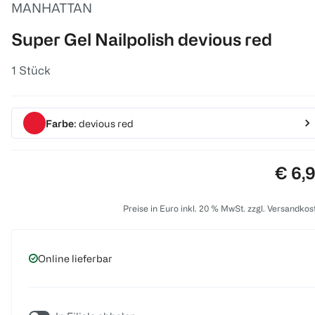
MANHATTAN
Super Gel Nailpolish devious red
1 Stück
Farbe
: devious red
Preis
€ 6,
Preise in Euro inkl. 20 % MwSt. zzgl. Versandkos
Online lieferbar