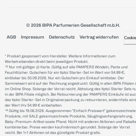
© 2026 BIPA Parfumerien Gesellschaft m.b.H.
AGB
Impressum
Datenschutz
Vertrag widerrufen
Cooki
* Produkt gesponsert vom Hersteller. Weitere Informationen zum
Werbetreibenden direkt beim jeweiligen Produkt.
*³ Nur mit gültiger jö Karte. Gültig auf alle PAMPERS Windeln, Pants und
Feuchttücher. Gutschein für ein tiptoi Starter-Set im Wert von 54.99 €,
einlösbar bis 30.09.2026. Nur ein Gutschein pro Einkauf einlösbar. Der
Sammelwert wird auf der Rechnung angedruckt. Gültig in allen BIPA Filialen
im Online Shop. Solange der Vorrat reicht. Abholung des tiptoi Starter Sets n
in der BIPA Filiale möglich. Bei Retournierung der PAMPERS Einkäufe ist au
das tiptoi Starter-Set in Originalverpackung zu retournieren, andernfalls wir
der Wert iHv 54.99 € einbehalten.
*⁴ Gültig bis 19.08.2026. Ausgenommen "Einfach Preiswert" gekennzeichnete
Produkte, mit SALE gekennzeichnete Produkte, Säuglingsanfangsnahrung,
Baby-Premium-Artikel sowie Pfand. Nicht mit anderen Aktionen und Rabatt
kombinierbar. Preise werden kaufmännisch gerundet. Solange der Vorrat
reicht. Bei 1+1 Aktionen ist das günstigste Produkt gratis.