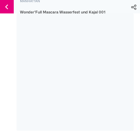
MANHATTAN
Weiter
Für
Für
Für
zum
Wonder'Full Mascara Wasserfest und Kajal 001
300 Ös
500 Ös
150 Ös
Inhalt
-20%
-10%
-15%