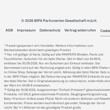
© 2026 BIPA Parfumerien Gesellschaft m.b.H.
AGB
Impressum
Datenschutz
Vertrag widerrufen
Cooki
* Produkt gesponsert vom Hersteller. Weitere Informationen zum
Werbetreibenden direkt beim jeweiligen Produkt.
*³ Nur mit gültiger jö Karte. Gültig auf alle PAMPERS Windeln, Pants und
Feuchttücher. Gutschein für ein tiptoi Starter-Set im Wert von 54.99 €,
einlösbar bis 30.09.2026. Nur ein Gutschein pro Einkauf einlösbar. Der
Sammelwert wird auf der Rechnung angedruckt. Gültig in allen BIPA Filialen
im Online Shop. Solange der Vorrat reicht. Abholung des tiptoi Starter Sets n
in der BIPA Filiale möglich. Bei Retournierung der PAMPERS Einkäufe ist au
das tiptoi Starter-Set in Originalverpackung zu retournieren, andernfalls wir
der Wert iHv 54.99 € einbehalten.
*⁴ Gültig bis 19.08.2026. Ausgenommen "Einfach Preiswert" gekennzeichnete
Produkte, mit SALE gekennzeichnete Produkte, Säuglingsanfangsnahrung,
Baby-Premium-Artikel sowie Pfand. Nicht mit anderen Aktionen und Rabatt
kombinierbar. Preise werden kaufmännisch gerundet. Solange der Vorrat
reicht. Bei 1+1 Aktionen ist das günstigste Produkt gratis.