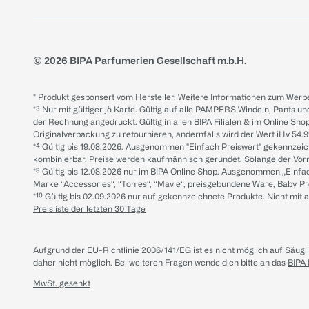
© 2026 BIPA Parfumerien Gesellschaft m.b.H.
* Produkt gesponsert vom Hersteller. Weitere Informationen zum Werbe
*³ Nur mit gültiger jö Karte. Gültig auf alle PAMPERS Windeln, Pants un
der Rechnung angedruckt. Gültig in allen BIPA Filialen & im Online Shop
Originalverpackung zu retournieren, andernfalls wird der Wert iHv 54.9
*⁴ Gültig bis 19.08.2026. Ausgenommen "Einfach Preiswert" gekennze
kombinierbar. Preise werden kaufmännisch gerundet. Solange der Vorrat 
*⁸ Gültig bis 12.08.2026 nur im BIPA Online Shop. Ausgenommen „Einf
Marke “Accessories“, “Tonies“, “Mavie“, preisgebundene Ware, Baby P
*¹⁰ Gültig bis 02.09.2026 nur auf gekennzeichnete Produkte. Nicht mi
Preisliste der letzten 30 Tage
Aufgrund der EU-Richtlinie 2006/141/EG ist es nicht möglich auf Säug
daher nicht möglich.
Bei weiteren Fragen wende dich bitte an das
BIPA
MwSt. gesenkt