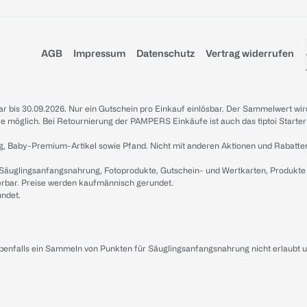
AGB
Impressum
Datenschutz
Vertrag widerrufen
sbar bis 30.09.2026. Nur ein Gutschein pro Einkauf einlösbar. Der Sammelwert wir
iale möglich. Bei Retournierung der PAMPERS Einkäufe ist auch das tiptoi Starter
g, Baby-Premium-Artikel sowie Pfand. Nicht mit anderen Aktionen und Rabatte
 Säuglingsanfangsnahrung, Fotoprodukte, Gutschein- und Wertkarten, Produkte
erbar. Preise werden kaufmännisch gerundet.
undet.
ebenfalls ein Sammeln von Punkten für Säuglingsanfangsnahrung nicht erlaubt 