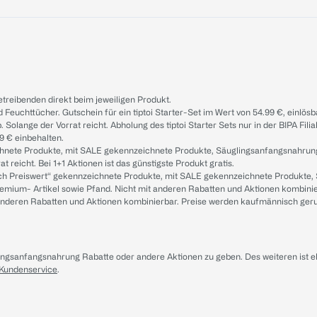
treibenden direkt beim jeweiligen Produkt.
d Feuchttücher. Gutschein für ein tiptoi Starter-Set im Wert von 54.99 €, einlö
. Solange der Vorrat reicht. Abholung des tiptoi Starter Sets nur in der BIPA Fil
9 € einbehalten.
ichnete Produkte, mit SALE gekennzeichnete Produkte, Säuglingsanfangsnahrun
reicht. Bei 1+1 Aktionen ist das günstigste Produkt gratis.
ach Preiswert“ gekennzeichnete Produkte, mit SALE gekennzeichnete Produkte,
remium- Artikel sowie Pfand. Nicht mit anderen Rabatten und Aktionen kombini
t anderen Rabatten und Aktionen kombinierbar. Preise werden kaufmännisch ger
lingsanfangsnahrung Rabatte oder andere Aktionen zu geben. Des weiteren ist 
 Kundenservice
.