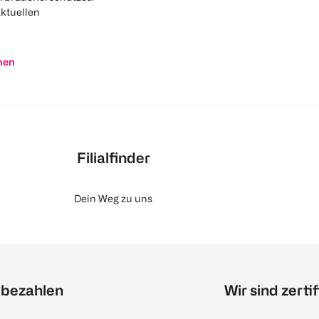
aktuellen
nen
Filialfinder
Dein Weg zu uns
 bezahlen
Wir sind zertif