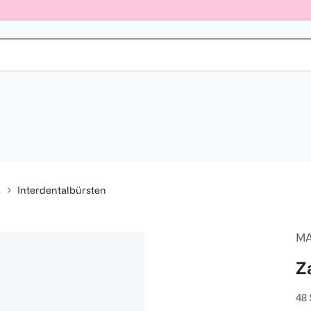
.
Interdentalbürsten
MA
Z
48 