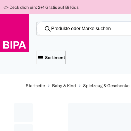
Weiter
Für
Für
Für
👉 Deck dich ein: 2+1 Gratis auf Bi Kids
zum
300 Ös
500 Ös
150 Ös
Inhalt
-20%
-10%
-15%
Sortiment
Startseite
Baby & Kind
Spielzeug & Geschenke