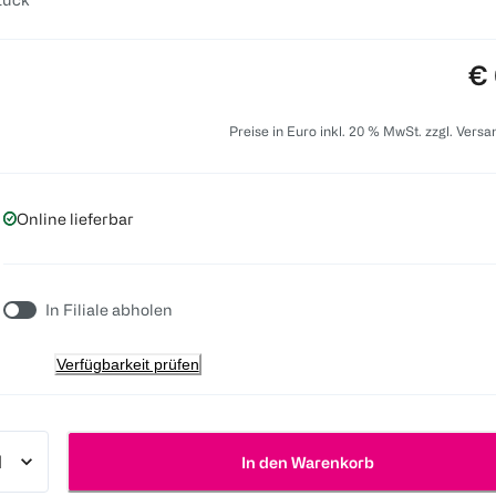
Pr
€ 
Preise in Euro inkl. 20 % MwSt. zzgl. Vers
Online lieferbar
In Filiale abholen
Verfügbarkeit prüfen
In den Warenkorb