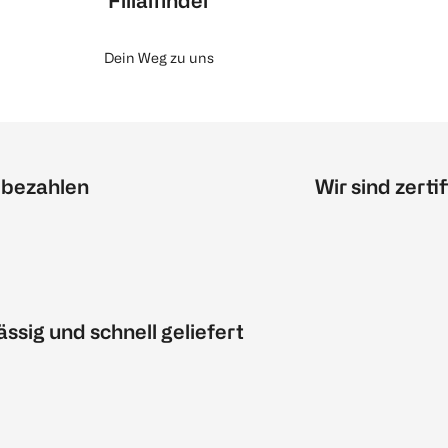
Filialfinder
Dein Weg zu uns
 bezahlen
Wir sind zertif
ässig und schnell geliefert