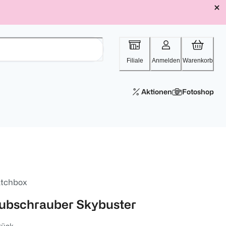
Filiale
Anmelden
Warenkorb
Aktionen
Fotoshop
tchbox
ubschrauber Skybuster
tück