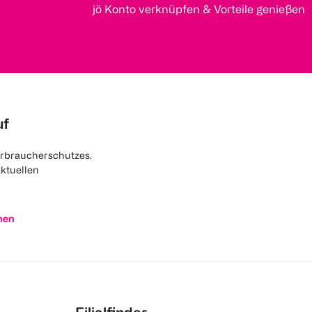
jö Konto verknüpfen & Vorteile genießen
uf
rbraucherschutzes.
aktuellen
nen