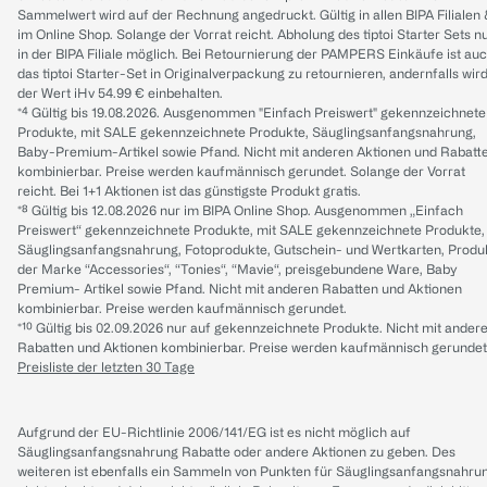
Sammelwert wird auf der Rechnung angedruckt. Gültig in allen BIPA Filialen
im Online Shop. Solange der Vorrat reicht. Abholung des tiptoi Starter Sets n
in der BIPA Filiale möglich. Bei Retournierung der PAMPERS Einkäufe ist au
das tiptoi Starter-Set in Originalverpackung zu retournieren, andernfalls wir
der Wert iHv 54.99 € einbehalten.
*⁴ Gültig bis 19.08.2026. Ausgenommen "Einfach Preiswert" gekennzeichnete
Produkte, mit SALE gekennzeichnete Produkte, Säuglingsanfangsnahrung,
Baby-Premium-Artikel sowie Pfand. Nicht mit anderen Aktionen und Rabatt
kombinierbar. Preise werden kaufmännisch gerundet. Solange der Vorrat
reicht. Bei 1+1 Aktionen ist das günstigste Produkt gratis.
*⁸ Gültig bis 12.08.2026 nur im BIPA Online Shop. Ausgenommen „Einfach
Preiswert“ gekennzeichnete Produkte, mit SALE gekennzeichnete Produkte,
Säuglingsanfangsnahrung, Fotoprodukte, Gutschein- und Wertkarten, Produ
der Marke “Accessories“, “Tonies“, “Mavie“, preisgebundene Ware, Baby
Premium- Artikel sowie Pfand. Nicht mit anderen Rabatten und Aktionen
kombinierbar. Preise werden kaufmännisch gerundet.
*¹⁰ Gültig bis 02.09.2026 nur auf gekennzeichnete Produkte. Nicht mit ander
Rabatten und Aktionen kombinierbar. Preise werden kaufmännisch gerundet
Preisliste der letzten 30 Tage
Aufgrund der EU-Richtlinie 2006/141/EG ist es nicht möglich auf
Säuglingsanfangsnahrung Rabatte oder andere Aktionen zu geben. Des
weiteren ist ebenfalls ein Sammeln von Punkten für Säuglingsanfangsnahru