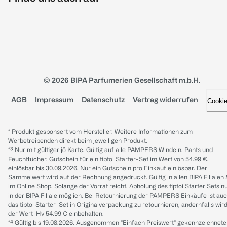
© 2026 BIPA Parfumerien Gesellschaft m.b.H.
AGB
Impressum
Datenschutz
Vertrag widerrufen
Cooki
* Produkt gesponsert vom Hersteller. Weitere Informationen zum
Werbetreibenden direkt beim jeweiligen Produkt.
*³ Nur mit gültiger jö Karte. Gültig auf alle PAMPERS Windeln, Pants und
Feuchttücher. Gutschein für ein tiptoi Starter-Set im Wert von 54.99 €,
einlösbar bis 30.09.2026. Nur ein Gutschein pro Einkauf einlösbar. Der
Sammelwert wird auf der Rechnung angedruckt. Gültig in allen BIPA Filialen
im Online Shop. Solange der Vorrat reicht. Abholung des tiptoi Starter Sets n
in der BIPA Filiale möglich. Bei Retournierung der PAMPERS Einkäufe ist au
das tiptoi Starter-Set in Originalverpackung zu retournieren, andernfalls wir
der Wert iHv 54.99 € einbehalten.
*⁴ Gültig bis 19.08.2026. Ausgenommen "Einfach Preiswert" gekennzeichnete