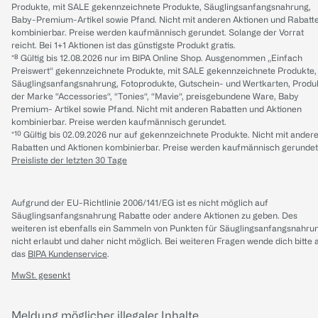
Produkte, mit SALE gekennzeichnete Produkte, Säuglingsanfangsnahrung,
Baby-Premium-Artikel sowie Pfand. Nicht mit anderen Aktionen und Rabatt
kombinierbar. Preise werden kaufmännisch gerundet. Solange der Vorrat
reicht. Bei 1+1 Aktionen ist das günstigste Produkt gratis.
*⁸ Gültig bis 12.08.2026 nur im BIPA Online Shop. Ausgenommen „Einfach
Preiswert“ gekennzeichnete Produkte, mit SALE gekennzeichnete Produkte,
Säuglingsanfangsnahrung, Fotoprodukte, Gutschein- und Wertkarten, Produ
der Marke “Accessories“, “Tonies“, “Mavie“, preisgebundene Ware, Baby
Premium- Artikel sowie Pfand. Nicht mit anderen Rabatten und Aktionen
kombinierbar. Preise werden kaufmännisch gerundet.
*¹⁰ Gültig bis 02.09.2026 nur auf gekennzeichnete Produkte. Nicht mit ander
Rabatten und Aktionen kombinierbar. Preise werden kaufmännisch gerundet
Preisliste der letzten 30 Tage
Aufgrund der EU-Richtlinie 2006/141/EG ist es nicht möglich auf
Säuglingsanfangsnahrung Rabatte oder andere Aktionen zu geben. Des
weiteren ist ebenfalls ein Sammeln von Punkten für Säuglingsanfangsnahru
nicht erlaubt und daher nicht möglich.
Bei weiteren Fragen wende dich bitte 
das
BIPA Kundenservice
.
MwSt. gesenkt
Meldung möglicher illegaler Inhalte