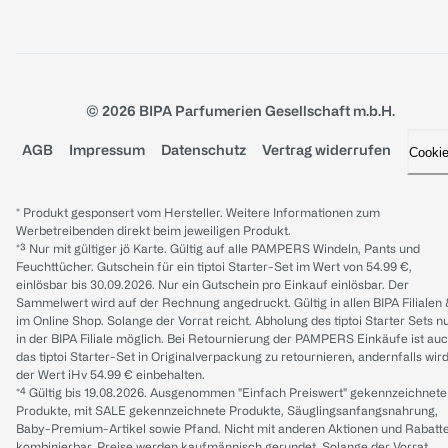
© 2026 BIPA Parfumerien Gesellschaft m.b.H.
AGB
Impressum
Datenschutz
Vertrag widerrufen
Cooki
* Produkt gesponsert vom Hersteller. Weitere Informationen zum
Werbetreibenden direkt beim jeweiligen Produkt.
*³ Nur mit gültiger jö Karte. Gültig auf alle PAMPERS Windeln, Pants und
Feuchttücher. Gutschein für ein tiptoi Starter-Set im Wert von 54.99 €,
einlösbar bis 30.09.2026. Nur ein Gutschein pro Einkauf einlösbar. Der
Sammelwert wird auf der Rechnung angedruckt. Gültig in allen BIPA Filialen
im Online Shop. Solange der Vorrat reicht. Abholung des tiptoi Starter Sets n
in der BIPA Filiale möglich. Bei Retournierung der PAMPERS Einkäufe ist au
das tiptoi Starter-Set in Originalverpackung zu retournieren, andernfalls wir
der Wert iHv 54.99 € einbehalten.
*⁴ Gültig bis 19.08.2026. Ausgenommen "Einfach Preiswert" gekennzeichnete
Produkte, mit SALE gekennzeichnete Produkte, Säuglingsanfangsnahrung,
Baby-Premium-Artikel sowie Pfand. Nicht mit anderen Aktionen und Rabatt
kombinierbar. Preise werden kaufmännisch gerundet. Solange der Vorrat