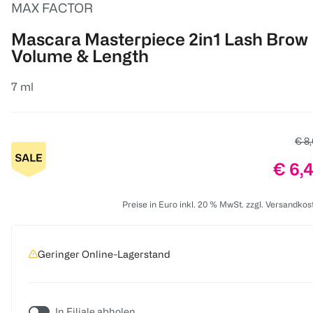
MAX FACTOR
Mascara Masterpiece 2in1 Lash Brow
Volume & Length
7 ml
Alte
€ 8
Preis
€ 6,
Preise in Euro inkl. 20 % MwSt. zzgl. Versandkos
Geringer Online-Lagerstand
In Filiale abholen