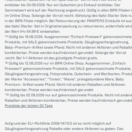
einlösbar bis 30.09.2026. Nur ein Gutschein pro Einkauf einlösbar. Der
Sammelwert wird auf der Rechnung angedruckt. Gültig in allen BIPA Filialen
im Online Shop. Solange der Vorrat reicht. Abholung des tiptoi Starter Sets n
in der BIPA Filiale möglich. Bei Retournierung der PAMPERS Einkäufe ist au
das tiptoi Starter-Set in Originalverpackung zu retournieren, andernfalls wir
der Wert iHv 54.99 € einbehalten.
*⁴ Gültig bis 19.08.2026. Ausgenommen "Einfach Preiswert" gekennzeichnete
Produkte, mit SALE gekennzeichnete Produkte, Säuglingsanfangsnahrung,
Baby-Premium-Artikel sowie Pfand. Nicht mit anderen Aktionen und Rabatt
kombinierbar. Preise werden kaufmännisch gerundet. Solange der Vorrat
reicht. Bei 1+1 Aktionen ist das günstigste Produkt gratis.
*⁸ Gültig bis 12.08.2026 nur im BIPA Online Shop. Ausgenommen „Einfach
Preiswert“ gekennzeichnete Produkte, mit SALE gekennzeichnete Produkte,
Säuglingsanfangsnahrung, Fotoprodukte, Gutschein- und Wertkarten, Produ
der Marke “Accessories“, “Tonies“, “Mavie“, preisgebundene Ware, Baby
Premium- Artikel sowie Pfand. Nicht mit anderen Rabatten und Aktionen
kombinierbar. Preise werden kaufmännisch gerundet.
*¹⁰ Gültig bis 02.09.2026 nur auf gekennzeichnete Produkte. Nicht mit ander
Rabatten und Aktionen kombinierbar. Preise werden kaufmännisch gerundet
Preisliste der letzten 30 Tage
Aufgrund der EU-Richtlinie 2006/141/EG ist es nicht möglich auf
Säuglingsanfangsnahrung Rabatte oder andere Aktionen zu geben. Des