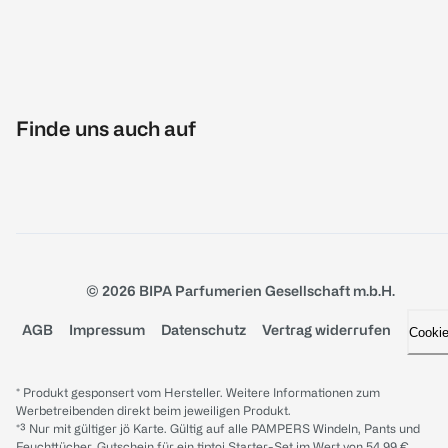
Finde uns auch auf
© 2026 BIPA Parfumerien Gesellschaft m.b.H.
AGB
Impressum
Datenschutz
Vertrag widerrufen
Cooki
* Produkt gesponsert vom Hersteller. Weitere Informationen zum
Werbetreibenden direkt beim jeweiligen Produkt.
*³ Nur mit gültiger jö Karte. Gültig auf alle PAMPERS Windeln, Pants und
Feuchttücher. Gutschein für ein tiptoi Starter-Set im Wert von 54.99 €,