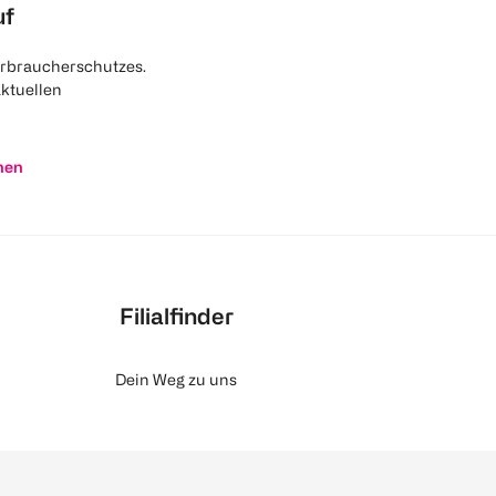
uf
rbraucherschutzes.
aktuellen
nen
Filialfinder
Dein Weg zu uns