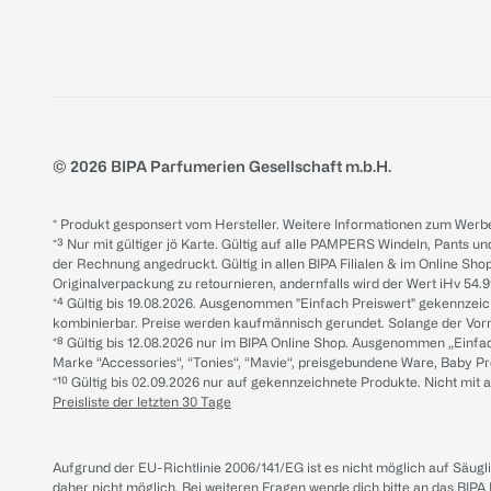
© 2026 BIPA Parfumerien Gesellschaft m.b.H.
* Produkt gesponsert vom Hersteller. Weitere Informationen zum Werbe
*³ Nur mit gültiger jö Karte. Gültig auf alle PAMPERS Windeln, Pants un
der Rechnung angedruckt. Gültig in allen BIPA Filialen & im Online Shop
Originalverpackung zu retournieren, andernfalls wird der Wert iHv 54.9
*⁴ Gültig bis 19.08.2026. Ausgenommen "Einfach Preiswert" gekennze
kombinierbar. Preise werden kaufmännisch gerundet. Solange der Vorrat 
*⁸ Gültig bis 12.08.2026 nur im BIPA Online Shop. Ausgenommen „Einf
Marke “Accessories“, “Tonies“, “Mavie“, preisgebundene Ware, Baby P
*¹⁰ Gültig bis 02.09.2026 nur auf gekennzeichnete Produkte. Nicht mi
Preisliste der letzten 30 Tage
Aufgrund der EU-Richtlinie 2006/141/EG ist es nicht möglich auf Säug
daher nicht möglich.
Bei weiteren Fragen wende dich bitte an das
BIPA