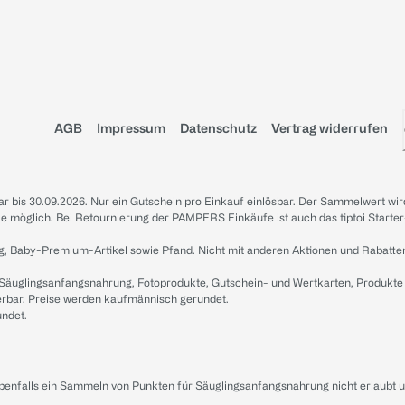
AGB
Impressum
Datenschutz
Vertrag widerrufen
sbar bis 30.09.2026. Nur ein Gutschein pro Einkauf einlösbar. Der Sammelwert wir
iale möglich. Bei Retournierung der PAMPERS Einkäufe ist auch das tiptoi Starter
g, Baby-Premium-Artikel sowie Pfand. Nicht mit anderen Aktionen und Rabatte
 Säuglingsanfangsnahrung, Fotoprodukte, Gutschein- und Wertkarten, Produkte
erbar. Preise werden kaufmännisch gerundet.
undet.
ebenfalls ein Sammeln von Punkten für Säuglingsanfangsnahrung nicht erlaubt 