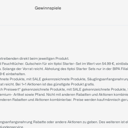
Gewinnspiele
treibenden direkt beim jeweiligen Produkt.
d Feuchttücher. Gutschein für ein tiptoi Starter-Set im Wert von 54.99 €, einlö
. Solange der Vorrat reicht. Abholung des tiptoi Starter Sets nur in der BIPA Fil
9 € einbehalten.
ichnete Produkte, mit SALE gekennzeichnete Produkte, Säuglingsanfangsnahrun
reicht. Bei 1+1 Aktionen ist das günstigste Produkt gratis.
ach Preiswert“ gekennzeichnete Produkte, mit SALE gekennzeichnete Produkte,
remium- Artikel sowie Pfand. Nicht mit anderen Rabatten und Aktionen kombini
t anderen Rabatten und Aktionen kombinierbar. Preise werden kaufmännisch ger
lingsanfangsnahrung Rabatte oder andere Aktionen zu geben. Des weiteren ist 
 Kundenservice
.