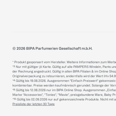
© 2026 BIPA Parfumerien Gesellschaft m.b.H.
* Produkt gesponsert vom Hersteller. Weitere Informationen zum Werbe
*³ Nur mit gültiger jö Karte. Gültig auf alle PAMPERS Windeln, Pants un
der Rechnung angedruckt. Gültig in allen BIPA Filialen & im Online Shop
Originalverpackung zu retournieren, andernfalls wird der Wert iHv 54.9
*⁴ Gültig bis 19.08.2026. Ausgenommen "Einfach Preiswert" gekennze
kombinierbar. Preise werden kaufmännisch gerundet. Solange der Vorrat 
*⁸ Gültig bis 12.08.2026 nur im BIPA Online Shop. Ausgenommen „Einf
Marke “Accessories“, “Tonies“, “Mavie“, preisgebundene Ware, Baby P
*¹⁰ Gültig bis 02.09.2026 nur auf gekennzeichnete Produkte. Nicht mi
Preisliste der letzten 30 Tage