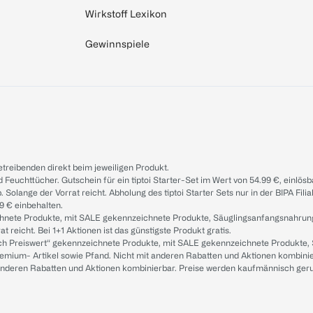
Wirkstoff Lexikon
Gewinnspiele
treibenden direkt beim jeweiligen Produkt.
d Feuchttücher. Gutschein für ein tiptoi Starter-Set im Wert von 54.99 €, einlö
. Solange der Vorrat reicht. Abholung des tiptoi Starter Sets nur in der BIPA Fil
9 € einbehalten.
ichnete Produkte, mit SALE gekennzeichnete Produkte, Säuglingsanfangsnahrun
reicht. Bei 1+1 Aktionen ist das günstigste Produkt gratis.
ach Preiswert“ gekennzeichnete Produkte, mit SALE gekennzeichnete Produkte,
remium- Artikel sowie Pfand. Nicht mit anderen Rabatten und Aktionen kombini
t anderen Rabatten und Aktionen kombinierbar. Preise werden kaufmännisch ger