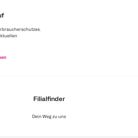
uf
rbraucherschutzes.
aktuellen
nen
Filialfinder
Dein Weg zu uns