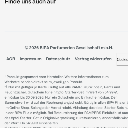
Finde uns auch auf
© 2026 BIPA Parfumerien Gesellschaft m.b.H.
AGB
Impressum
Datenschutz
Vertrag widerrufen
Cooki
* Produkt gesponsert vom Hersteller. Weitere Informationen zum
Werbetreibenden direkt beim jeweiligen Produkt.
*³ Nur mit gültiger jö Karte. Gültig auf alle PAMPERS Windeln, Pants und
Feuchttücher. Gutschein für ein tiptoi Starter-Set im Wert von 54.99 €,
einlösbar bis 30.09.2026. Nur ein Gutschein pro Einkauf einlösbar. Der
Sammelwert wird auf der Rechnung angedruckt. Gültig in allen BIPA Filialen
im Online Shop. Solange der Vorrat reicht. Abholung des tiptoi Starter Sets n
in der BIPA Filiale möglich. Bei Retournierung der PAMPERS Einkäufe ist au
das tiptoi Starter-Set in Originalverpackung zu retournieren, andernfalls wir
der Wert iHv 54.99 € einbehalten.