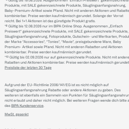
*⁴ Gültig bis 19.08.2026. Ausgenommen "Einfach Preiswert" gekennzeichnete
Produkte, mit SALE gekennzeichnete Produkte, Säuglingsanfangsnahrung,
Baby-Premium-Artikel sowie Pfand. Nicht mit anderen Aktionen und Rabatt
kombinierbar. Preise werden kaufmännisch gerundet. Solange der Vorrat
reicht. Bei 1+1 Aktionen ist das günstigste Produkt gratis.
*⁸ Gültig bis 12.08.2026 nur im BIPA Online Shop. Ausgenommen „Einfach
Preiswert“ gekennzeichnete Produkte, mit SALE gekennzeichnete Produkte,
Säuglingsanfangsnahrung, Fotoprodukte, Gutschein- und Wertkarten, Produ
der Marke “Accessories“, “Tonies“, “Mavie“, preisgebundene Ware, Baby
Premium- Artikel sowie Pfand. Nicht mit anderen Rabatten und Aktionen
kombinierbar. Preise werden kaufmännisch gerundet.
*¹⁰ Gültig bis 02.09.2026 nur auf gekennzeichnete Produkte. Nicht mit ander
Rabatten und Aktionen kombinierbar. Preise werden kaufmännisch gerundet
Preisliste der letzten 30 Tage
Aufgrund der EU-Richtlinie 2006/141/EG ist es nicht möglich auf
Säuglingsanfangsnahrung Rabatte oder andere Aktionen zu geben. Des
weiteren ist ebenfalls ein Sammeln von Punkten für Säuglingsanfangsnahru
nicht erlaubt und daher nicht möglich.
Bei weiteren Fragen wende dich bitte 
das
BIPA Kundenservice
.
MwSt. gesenkt