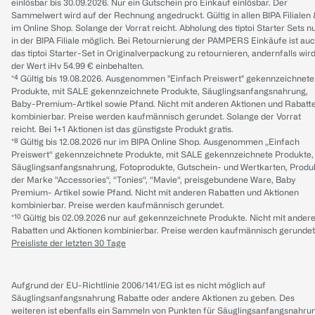
einlösbar bis 30.09.2026. Nur ein Gutschein pro Einkauf einlösbar. Der
Sammelwert wird auf der Rechnung angedruckt. Gültig in allen BIPA Filialen
im Online Shop. Solange der Vorrat reicht. Abholung des tiptoi Starter Sets n
in der BIPA Filiale möglich. Bei Retournierung der PAMPERS Einkäufe ist au
das tiptoi Starter-Set in Originalverpackung zu retournieren, andernfalls wir
der Wert iHv 54.99 € einbehalten.
*⁴ Gültig bis 19.08.2026. Ausgenommen "Einfach Preiswert" gekennzeichnete
Produkte, mit SALE gekennzeichnete Produkte, Säuglingsanfangsnahrung,
Baby-Premium-Artikel sowie Pfand. Nicht mit anderen Aktionen und Rabatt
kombinierbar. Preise werden kaufmännisch gerundet. Solange der Vorrat
reicht. Bei 1+1 Aktionen ist das günstigste Produkt gratis.
*⁸ Gültig bis 12.08.2026 nur im BIPA Online Shop. Ausgenommen „Einfach
Preiswert“ gekennzeichnete Produkte, mit SALE gekennzeichnete Produkte,
Säuglingsanfangsnahrung, Fotoprodukte, Gutschein- und Wertkarten, Produ
der Marke “Accessories“, “Tonies“, “Mavie“, preisgebundene Ware, Baby
Premium- Artikel sowie Pfand. Nicht mit anderen Rabatten und Aktionen
kombinierbar. Preise werden kaufmännisch gerundet.
*¹⁰ Gültig bis 02.09.2026 nur auf gekennzeichnete Produkte. Nicht mit ander
Rabatten und Aktionen kombinierbar. Preise werden kaufmännisch gerundet
Preisliste der letzten 30 Tage
Aufgrund der EU-Richtlinie 2006/141/EG ist es nicht möglich auf
Säuglingsanfangsnahrung Rabatte oder andere Aktionen zu geben. Des
weiteren ist ebenfalls ein Sammeln von Punkten für Säuglingsanfangsnahru