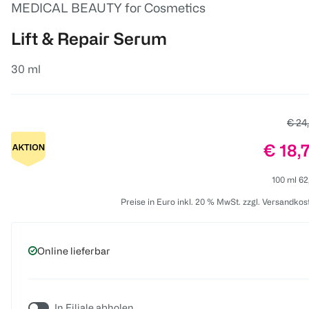
MEDICAL BEAUTY for Cosmetics
Lift & Repair Serum
30 ml
Alter
€ 24
Preis:
€ 18,
100 ml 62
Preise in Euro inkl. 20 % MwSt. zzgl. Versandkos
Online lieferbar
In Filiale abholen