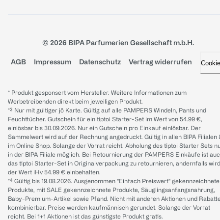
© 2026 BIPA Parfumerien Gesellschaft m.b.H.
AGB
Impressum
Datenschutz
Vertrag widerrufen
Cooki
* Produkt gesponsert vom Hersteller. Weitere Informationen zum
Werbetreibenden direkt beim jeweiligen Produkt.
*³ Nur mit gültiger jö Karte. Gültig auf alle PAMPERS Windeln, Pants und
Feuchttücher. Gutschein für ein tiptoi Starter-Set im Wert von 54.99 €,
einlösbar bis 30.09.2026. Nur ein Gutschein pro Einkauf einlösbar. Der
Sammelwert wird auf der Rechnung angedruckt. Gültig in allen BIPA Filialen
im Online Shop. Solange der Vorrat reicht. Abholung des tiptoi Starter Sets n
in der BIPA Filiale möglich. Bei Retournierung der PAMPERS Einkäufe ist au
das tiptoi Starter-Set in Originalverpackung zu retournieren, andernfalls wir
der Wert iHv 54.99 € einbehalten.
*⁴ Gültig bis 19.08.2026. Ausgenommen "Einfach Preiswert" gekennzeichnete
Produkte, mit SALE gekennzeichnete Produkte, Säuglingsanfangsnahrung,
Baby-Premium-Artikel sowie Pfand. Nicht mit anderen Aktionen und Rabatt
kombinierbar. Preise werden kaufmännisch gerundet. Solange der Vorrat
reicht. Bei 1+1 Aktionen ist das günstigste Produkt gratis.