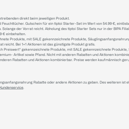
treibenden direkt beim jeweiligen Produkt.
d Feuchttücher. Gutschein für ein tiptoi Starter-Set im Wert von 54.99 €, einlö
. Solange der Vorrat reicht. Abholung des tiptoi Starter Sets nur in der BIPA Fil
9 € einbehalten.
ichnete Produkte, mit SALE gekennzeichnete Produkte, Säuglingsanfangsnahrun
reicht. Bei 1+1 Aktionen ist das günstigste Produkt gratis.
ach Preiswert“ gekennzeichnete Produkte, mit SALE gekennzeichnete Produkte,
remium- Artikel sowie Pfand. Nicht mit anderen Rabatten und Aktionen kombini
t anderen Rabatten und Aktionen kombinierbar. Preise werden kaufmännisch ger
lingsanfangsnahrung Rabatte oder andere Aktionen zu geben. Des weiteren ist 
 Kundenservice
.