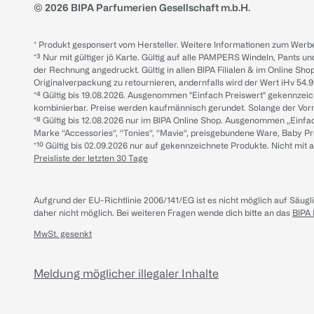
© 2026 BIPA Parfumerien Gesellschaft m.b.H.
* Produkt gesponsert vom Hersteller. Weitere Informationen zum Werbe
*³ Nur mit gültiger jö Karte. Gültig auf alle PAMPERS Windeln, Pants un
der Rechnung angedruckt. Gültig in allen BIPA Filialen & im Online Shop
Originalverpackung zu retournieren, andernfalls wird der Wert iHv 54.9
*⁴ Gültig bis 19.08.2026. Ausgenommen "Einfach Preiswert" gekennze
kombinierbar. Preise werden kaufmännisch gerundet. Solange der Vorrat 
*⁸ Gültig bis 12.08.2026 nur im BIPA Online Shop. Ausgenommen „Einf
Marke “Accessories“, “Tonies“, “Mavie“, preisgebundene Ware, Baby P
*¹⁰ Gültig bis 02.09.2026 nur auf gekennzeichnete Produkte. Nicht mi
Preisliste der letzten 30 Tage
Aufgrund der EU-Richtlinie 2006/141/EG ist es nicht möglich auf Säug
daher nicht möglich.
Bei weiteren Fragen wende dich bitte an das
BIPA
MwSt. gesenkt
Meldung möglicher illegaler Inhalte