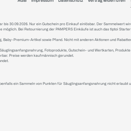
AGB
Impressum
Datenschutz
Vertrag widerrufen
sbar bis 30.09.2026. Nur ein Gutschein pro Einkauf einlösbar. Der Sammelwert wir
iale möglich. Bei Retournierung der PAMPERS Einkäufe ist auch das tiptoi Starter
g, Baby-Premium-Artikel sowie Pfand. Nicht mit anderen Aktionen und Rabatte
 Säuglingsanfangsnahrung, Fotoprodukte, Gutschein- und Wertkarten, Produkte
erbar. Preise werden kaufmännisch gerundet.
undet.
ebenfalls ein Sammeln von Punkten für Säuglingsanfangsnahrung nicht erlaubt 