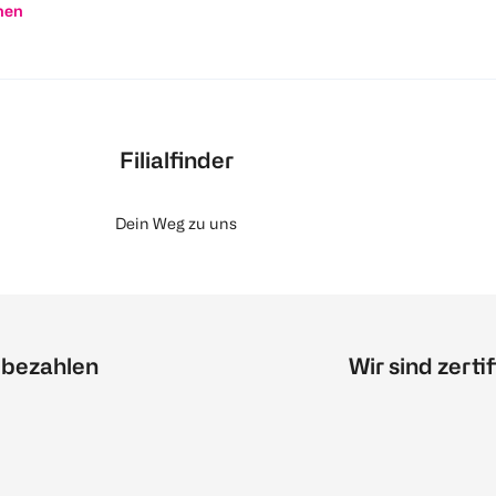
nen
Filialfinder
Dein Weg zu uns
 bezahlen
Wir sind zertif