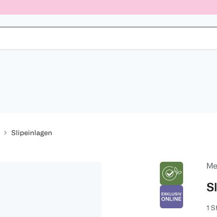
Slipeinlagen
Me
S
1 S