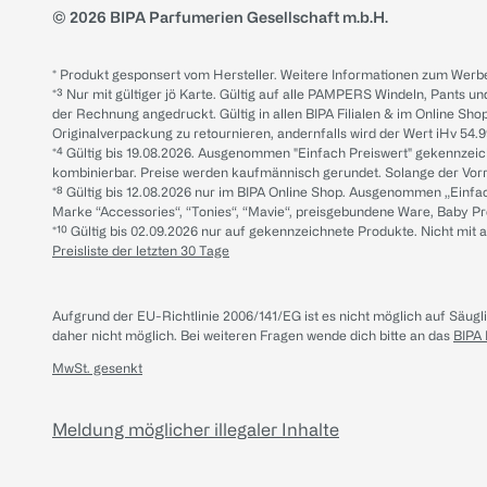
© 2026 BIPA Parfumerien Gesellschaft m.b.H.
* Produkt gesponsert vom Hersteller. Weitere Informationen zum Werbe
*³ Nur mit gültiger jö Karte. Gültig auf alle PAMPERS Windeln, Pants un
der Rechnung angedruckt. Gültig in allen BIPA Filialen & im Online Shop
Originalverpackung zu retournieren, andernfalls wird der Wert iHv 54.9
*⁴ Gültig bis 19.08.2026. Ausgenommen "Einfach Preiswert" gekennze
kombinierbar. Preise werden kaufmännisch gerundet. Solange der Vorrat 
*⁸ Gültig bis 12.08.2026 nur im BIPA Online Shop. Ausgenommen „Einf
Marke “Accessories“, “Tonies“, “Mavie“, preisgebundene Ware, Baby P
*¹⁰ Gültig bis 02.09.2026 nur auf gekennzeichnete Produkte. Nicht mi
Preisliste der letzten 30 Tage
Aufgrund der EU-Richtlinie 2006/141/EG ist es nicht möglich auf Säug
daher nicht möglich.
Bei weiteren Fragen wende dich bitte an das
BIPA
MwSt. gesenkt
Meldung möglicher illegaler Inhalte