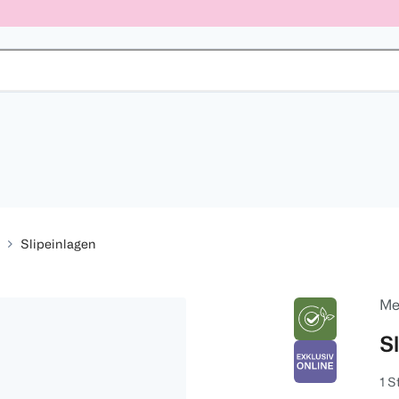
Slipeinlagen
Me
Sl
1 S