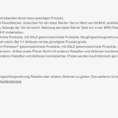
treibenden direkt beim jeweiligen Produkt.
d Feuchttücher. Gutschein für ein tiptoi Starter-Set im Wert von 54.99 €, einlö
. Solange der Vorrat reicht. Abholung des tiptoi Starter Sets nur in der BIPA Fil
9 € einbehalten.
ichnete Produkte, mit SALE gekennzeichnete Produkte, Säuglingsanfangsnahrun
reicht. Bei 1+1 Aktionen ist das günstigste Produkt gratis.
ach Preiswert“ gekennzeichnete Produkte, mit SALE gekennzeichnete Produkte,
remium- Artikel sowie Pfand. Nicht mit anderen Rabatten und Aktionen kombini
t anderen Rabatten und Aktionen kombinierbar. Preise werden kaufmännisch ger
lingsanfangsnahrung Rabatte oder andere Aktionen zu geben. Des weiteren ist 
 Kundenservice
.