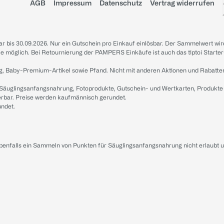
AGB
Impressum
Datenschutz
Vertrag widerrufen
sbar bis 30.09.2026. Nur ein Gutschein pro Einkauf einlösbar. Der Sammelwert wir
iale möglich. Bei Retournierung der PAMPERS Einkäufe ist auch das tiptoi Starter
g, Baby-Premium-Artikel sowie Pfand. Nicht mit anderen Aktionen und Rabatte
 Säuglingsanfangsnahrung, Fotoprodukte, Gutschein- und Wertkarten, Produkte
erbar. Preise werden kaufmännisch gerundet.
undet.
ebenfalls ein Sammeln von Punkten für Säuglingsanfangsnahrung nicht erlaubt 