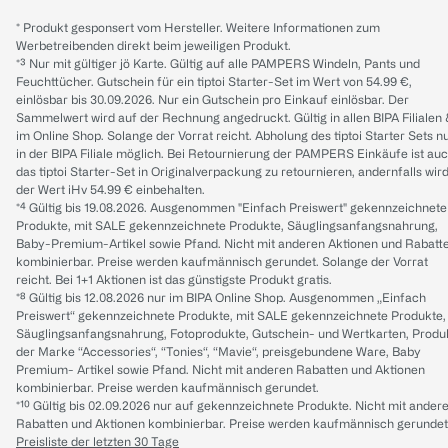
* Produkt gesponsert vom Hersteller. Weitere Informationen zum
Werbetreibenden direkt beim jeweiligen Produkt.
*³ Nur mit gültiger jö Karte. Gültig auf alle PAMPERS Windeln, Pants und
Feuchttücher. Gutschein für ein tiptoi Starter-Set im Wert von 54.99 €,
einlösbar bis 30.09.2026. Nur ein Gutschein pro Einkauf einlösbar. Der
Sammelwert wird auf der Rechnung angedruckt. Gültig in allen BIPA Filialen
im Online Shop. Solange der Vorrat reicht. Abholung des tiptoi Starter Sets n
in der BIPA Filiale möglich. Bei Retournierung der PAMPERS Einkäufe ist au
das tiptoi Starter-Set in Originalverpackung zu retournieren, andernfalls wir
der Wert iHv 54.99 € einbehalten.
*⁴ Gültig bis 19.08.2026. Ausgenommen "Einfach Preiswert" gekennzeichnete
Produkte, mit SALE gekennzeichnete Produkte, Säuglingsanfangsnahrung,
Baby-Premium-Artikel sowie Pfand. Nicht mit anderen Aktionen und Rabatt
kombinierbar. Preise werden kaufmännisch gerundet. Solange der Vorrat
reicht. Bei 1+1 Aktionen ist das günstigste Produkt gratis.
*⁸ Gültig bis 12.08.2026 nur im BIPA Online Shop. Ausgenommen „Einfach
Preiswert“ gekennzeichnete Produkte, mit SALE gekennzeichnete Produkte,
Säuglingsanfangsnahrung, Fotoprodukte, Gutschein- und Wertkarten, Produ
der Marke “Accessories“, “Tonies“, “Mavie“, preisgebundene Ware, Baby
Premium- Artikel sowie Pfand. Nicht mit anderen Rabatten und Aktionen
kombinierbar. Preise werden kaufmännisch gerundet.
*¹⁰ Gültig bis 02.09.2026 nur auf gekennzeichnete Produkte. Nicht mit ander
Rabatten und Aktionen kombinierbar. Preise werden kaufmännisch gerundet
Preisliste der letzten 30 Tage