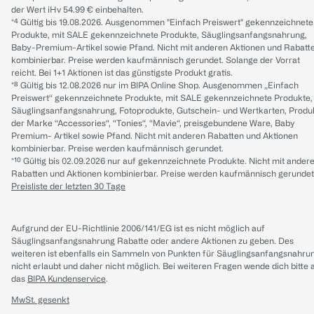
der Wert iHv 54.99 € einbehalten.
*⁴ Gültig bis 19.08.2026. Ausgenommen "Einfach Preiswert" gekennzeichnete
Produkte, mit SALE gekennzeichnete Produkte, Säuglingsanfangsnahrung,
Baby-Premium-Artikel sowie Pfand. Nicht mit anderen Aktionen und Rabatt
kombinierbar. Preise werden kaufmännisch gerundet. Solange der Vorrat
reicht. Bei 1+1 Aktionen ist das günstigste Produkt gratis.
*⁸ Gültig bis 12.08.2026 nur im BIPA Online Shop. Ausgenommen „Einfach
Preiswert“ gekennzeichnete Produkte, mit SALE gekennzeichnete Produkte,
Säuglingsanfangsnahrung, Fotoprodukte, Gutschein- und Wertkarten, Produ
der Marke “Accessories“, “Tonies“, “Mavie“, preisgebundene Ware, Baby
Premium- Artikel sowie Pfand. Nicht mit anderen Rabatten und Aktionen
kombinierbar. Preise werden kaufmännisch gerundet.
*¹⁰ Gültig bis 02.09.2026 nur auf gekennzeichnete Produkte. Nicht mit ander
Rabatten und Aktionen kombinierbar. Preise werden kaufmännisch gerundet
Preisliste der letzten 30 Tage
Aufgrund der EU-Richtlinie 2006/141/EG ist es nicht möglich auf
Säuglingsanfangsnahrung Rabatte oder andere Aktionen zu geben. Des
weiteren ist ebenfalls ein Sammeln von Punkten für Säuglingsanfangsnahru
nicht erlaubt und daher nicht möglich.
Bei weiteren Fragen wende dich bitte 
das
BIPA Kundenservice
.
MwSt. gesenkt