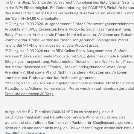
im Online Shop. Solange der Vorrat reicht. Abholung des tiptoi Starter Sets n
in der BIPA Filiale möglich. Bei Retournierung der PAMPERS Einkäufe ist au
das tiptoi Starter-Set in Originalverpackung zu retournieren, andernfalls wir
der Wert iHv 54.99 € einbehalten.
*⁴ Gültig bis 19.08.2026. Ausgenommen "Einfach Preiswert" gekennzeichnete
Produkte, mit SALE gekennzeichnete Produkte, Säuglingsanfangsnahrung,
Baby-Premium-Artikel sowie Pfand. Nicht mit anderen Aktionen und Rabatt
kombinierbar. Preise werden kaufmännisch gerundet. Solange der Vorrat
reicht. Bei 1+1 Aktionen ist das günstigste Produkt gratis.
*⁸ Gültig bis 12.08.2026 nur im BIPA Online Shop. Ausgenommen „Einfach
Preiswert“ gekennzeichnete Produkte, mit SALE gekennzeichnete Produkte,
Säuglingsanfangsnahrung, Fotoprodukte, Gutschein- und Wertkarten, Produ
der Marke “Accessories“, “Tonies“, “Mavie“, preisgebundene Ware, Baby
Premium- Artikel sowie Pfand. Nicht mit anderen Rabatten und Aktionen
kombinierbar. Preise werden kaufmännisch gerundet.
*¹⁰ Gültig bis 02.09.2026 nur auf gekennzeichnete Produkte. Nicht mit ander
Rabatten und Aktionen kombinierbar. Preise werden kaufmännisch gerundet
Preisliste der letzten 30 Tage
Aufgrund der EU-Richtlinie 2006/141/EG ist es nicht möglich auf
Säuglingsanfangsnahrung Rabatte oder andere Aktionen zu geben. Des
weiteren ist ebenfalls ein Sammeln von Punkten für Säuglingsanfangsnahru
nicht erlaubt und daher nicht möglich.
Bei weiteren Fragen wende dich bitte 
das
BIPA Kundenservice
.