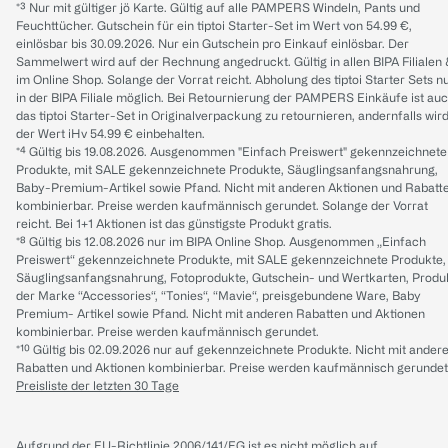
*³ Nur mit gültiger jö Karte. Gültig auf alle PAMPERS Windeln, Pants und
Feuchttücher. Gutschein für ein tiptoi Starter-Set im Wert von 54.99 €,
einlösbar bis 30.09.2026. Nur ein Gutschein pro Einkauf einlösbar. Der
Sammelwert wird auf der Rechnung angedruckt. Gültig in allen BIPA Filialen
im Online Shop. Solange der Vorrat reicht. Abholung des tiptoi Starter Sets n
in der BIPA Filiale möglich. Bei Retournierung der PAMPERS Einkäufe ist au
das tiptoi Starter-Set in Originalverpackung zu retournieren, andernfalls wir
der Wert iHv 54.99 € einbehalten.
*⁴ Gültig bis 19.08.2026. Ausgenommen "Einfach Preiswert" gekennzeichnete
Produkte, mit SALE gekennzeichnete Produkte, Säuglingsanfangsnahrung,
Baby-Premium-Artikel sowie Pfand. Nicht mit anderen Aktionen und Rabatt
kombinierbar. Preise werden kaufmännisch gerundet. Solange der Vorrat
reicht. Bei 1+1 Aktionen ist das günstigste Produkt gratis.
*⁸ Gültig bis 12.08.2026 nur im BIPA Online Shop. Ausgenommen „Einfach
Preiswert“ gekennzeichnete Produkte, mit SALE gekennzeichnete Produkte,
Säuglingsanfangsnahrung, Fotoprodukte, Gutschein- und Wertkarten, Produ
der Marke “Accessories“, “Tonies“, “Mavie“, preisgebundene Ware, Baby
Premium- Artikel sowie Pfand. Nicht mit anderen Rabatten und Aktionen
kombinierbar. Preise werden kaufmännisch gerundet.
*¹⁰ Gültig bis 02.09.2026 nur auf gekennzeichnete Produkte. Nicht mit ander
Rabatten und Aktionen kombinierbar. Preise werden kaufmännisch gerundet
Preisliste der letzten 30 Tage
Aufgrund der EU-Richtlinie 2006/141/EG ist es nicht möglich auf