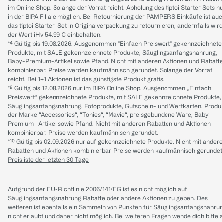
im Online Shop. Solange der Vorrat reicht. Abholung des tiptoi Starter Sets n
in der BIPA Filiale möglich. Bei Retournierung der PAMPERS Einkäufe ist au
das tiptoi Starter-Set in Originalverpackung zu retournieren, andernfalls wir
der Wert iHv 54.99 € einbehalten.
*⁴ Gültig bis 19.08.2026. Ausgenommen "Einfach Preiswert" gekennzeichnete
Produkte, mit SALE gekennzeichnete Produkte, Säuglingsanfangsnahrung,
Baby-Premium-Artikel sowie Pfand. Nicht mit anderen Aktionen und Rabatt
kombinierbar. Preise werden kaufmännisch gerundet. Solange der Vorrat
reicht. Bei 1+1 Aktionen ist das günstigste Produkt gratis.
*⁸ Gültig bis 12.08.2026 nur im BIPA Online Shop. Ausgenommen „Einfach
Preiswert“ gekennzeichnete Produkte, mit SALE gekennzeichnete Produkte,
Säuglingsanfangsnahrung, Fotoprodukte, Gutschein- und Wertkarten, Produ
der Marke “Accessories“, “Tonies“, “Mavie“, preisgebundene Ware, Baby
Premium- Artikel sowie Pfand. Nicht mit anderen Rabatten und Aktionen
kombinierbar. Preise werden kaufmännisch gerundet.
*¹⁰ Gültig bis 02.09.2026 nur auf gekennzeichnete Produkte. Nicht mit ander
Rabatten und Aktionen kombinierbar. Preise werden kaufmännisch gerundet
Preisliste der letzten 30 Tage
Aufgrund der EU-Richtlinie 2006/141/EG ist es nicht möglich auf
Säuglingsanfangsnahrung Rabatte oder andere Aktionen zu geben. Des
weiteren ist ebenfalls ein Sammeln von Punkten für Säuglingsanfangsnahru
nicht erlaubt und daher nicht möglich.
Bei weiteren Fragen wende dich bitte 