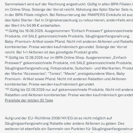
Sammelwert wird auf der Rechnung angedruckt. Gültig in allen BIPA Filialen
im Online Shop. Solange der Vorrat reicht. Abholung des tiptoi Starter Sets n
in der BIPA Filiale möglich. Bei Retournierung der PAMPERS Einkäufe ist au
das tiptoi Starter-Set in Originalverpackung zu retournieren, andernfalls wir
der Wert iHv 54.99 € einbehalten.
*⁴ Gültig bis 19.08.2026. Ausgenommen "Einfach Preiswert" gekennzeichnete
Produkte, mit SALE gekennzeichnete Produkte, Säuglingsanfangsnahrung,
Baby-Premium-Artikel sowie Pfand. Nicht mit anderen Aktionen und Rabatt
kombinierbar. Preise werden kaufmännisch gerundet. Solange der Vorrat
reicht. Bei 1+1 Aktionen ist das günstigste Produkt gratis.
*⁸ Gültig bis 12.08.2026 nur im BIPA Online Shop. Ausgenommen „Einfach
Preiswert“ gekennzeichnete Produkte, mit SALE gekennzeichnete Produkte,
Säuglingsanfangsnahrung, Fotoprodukte, Gutschein- und Wertkarten, Produ
der Marke “Accessories“, “Tonies“, “Mavie“, preisgebundene Ware, Baby
Premium- Artikel sowie Pfand. Nicht mit anderen Rabatten und Aktionen
kombinierbar. Preise werden kaufmännisch gerundet.
*¹⁰ Gültig bis 02.09.2026 nur auf gekennzeichnete Produkte. Nicht mit ander
Rabatten und Aktionen kombinierbar. Preise werden kaufmännisch gerundet
Preisliste der letzten 30 Tage
Aufgrund der EU-Richtlinie 2006/141/EG ist es nicht möglich auf
Säuglingsanfangsnahrung Rabatte oder andere Aktionen zu geben. Des
weiteren ist ebenfalls ein Sammeln von Punkten für Säuglingsanfangsnahru