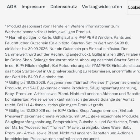
AGB
Impressum
Datenschutz
Vertrag widerrufen
Cooki
* Produkt gesponsert vom Hersteller. Weitere Informationen zum
Werbetreibenden direkt beim jeweiligen Produkt.
*³ Nur mit gültiger jö Karte. Gültig auf alle PAMPERS Windeln, Pants und
Feuchttücher. Gutschein für ein tiptoi Starter-Set im Wert von 54.99 €,
einlösbar bis 30.09.2026. Nur ein Gutschein pro Einkauf einlösbar. Der
Sammelwert wird auf der Rechnung angedruckt. Gültig in allen BIPA Filialen
im Online Shop. Solange der Vorrat reicht. Abholung des tiptoi Starter Sets n
in der BIPA Filiale möglich. Bei Retournierung der PAMPERS Einkäufe ist au
das tiptoi Starter-Set in Originalverpackung zu retournieren, andernfalls wir
der Wert iHv 54.99 € einbehalten.
*⁴ Gültig bis 19.08.2026. Ausgenommen "Einfach Preiswert" gekennzeichnete
Produkte, mit SALE gekennzeichnete Produkte, Säuglingsanfangsnahrung,
Baby-Premium-Artikel sowie Pfand. Nicht mit anderen Aktionen und Rabatt
kombinierbar. Preise werden kaufmännisch gerundet. Solange der Vorrat
reicht. Bei 1+1 Aktionen ist das günstigste Produkt gratis.
*⁸ Gültig bis 12.08.2026 nur im BIPA Online Shop. Ausgenommen „Einfach
Preiswert“ gekennzeichnete Produkte, mit SALE gekennzeichnete Produkte,
Säuglingsanfangsnahrung, Fotoprodukte, Gutschein- und Wertkarten, Produ
der Marke “Accessories“, “Tonies“, “Mavie“, preisgebundene Ware, Baby
Premium- Artikel sowie Pfand. Nicht mit anderen Rabatten und Aktionen
kombinierbar. Preise werden kaufmännisch gerundet.