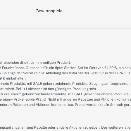
Gewinnspiele
treibenden direkt beim jeweiligen Produkt.
d Feuchttücher. Gutschein für ein tiptoi Starter-Set im Wert von 54.99 €, einlö
. Solange der Vorrat reicht. Abholung des tiptoi Starter Sets nur in der BIPA Fil
9 € einbehalten.
ichnete Produkte, mit SALE gekennzeichnete Produkte, Säuglingsanfangsnahrun
reicht. Bei 1+1 Aktionen ist das günstigste Produkt gratis.
ach Preiswert“ gekennzeichnete Produkte, mit SALE gekennzeichnete Produkte,
remium- Artikel sowie Pfand. Nicht mit anderen Rabatten und Aktionen kombini
t anderen Rabatten und Aktionen kombinierbar. Preise werden kaufmännisch ger
lingsanfangsnahrung Rabatte oder andere Aktionen zu geben. Des weiteren ist 