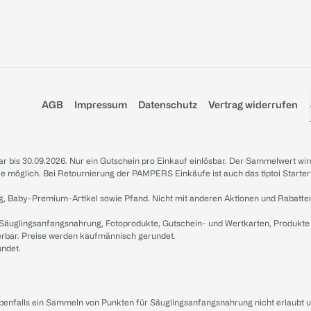
AGB
Impressum
Datenschutz
Vertrag widerrufen
sbar bis 30.09.2026. Nur ein Gutschein pro Einkauf einlösbar. Der Sammelwert wir
iale möglich. Bei Retournierung der PAMPERS Einkäufe ist auch das tiptoi Starter
g, Baby-Premium-Artikel sowie Pfand. Nicht mit anderen Aktionen und Rabatte
 Säuglingsanfangsnahrung, Fotoprodukte, Gutschein- und Wertkarten, Produkte
erbar. Preise werden kaufmännisch gerundet.
undet.
ebenfalls ein Sammeln von Punkten für Säuglingsanfangsnahrung nicht erlaubt 