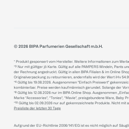
© 2026 BIPA Parfumerien Gesellschaft m.b.H.
* Produkt gesponsert vom Hersteller. Weitere Informationen zum Werbe
*³ Nur mit gültiger jö Karte. Gültig auf alle PAMPERS Windeln, Pants un
der Rechnung angedruckt. Gültig in allen BIPA Filialen & im Online Shop
Originalverpackung zu retournieren, andernfalls wird der Wert iHv 54.9
*⁴ Gültig bis 19.08.2026. Ausgenommen "Einfach Preiswert" gekennze
kombinierbar. Preise werden kaufmännisch gerundet. Solange der Vorrat 
*⁸ Gültig bis 12.08.2026 nur im BIPA Online Shop. Ausgenommen „Einf
Marke “Accessories“, “Tonies“, “Mavie“, preisgebundene Ware, Baby P
*¹⁰ Gültig bis 02.09.2026 nur auf gekennzeichnete Produkte. Nicht mi
Preisliste der letzten 30 Tage
Aufgrund der EU-Richtlinie 2006/141/EG ist es nicht möglich auf Säug