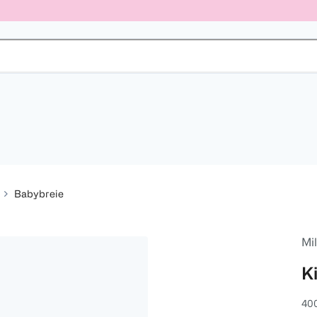
Babybreie
Mi
K
400