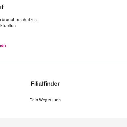
uf
rbraucherschutzes.
aktuellen
nen
Filialfinder
Dein Weg zu uns