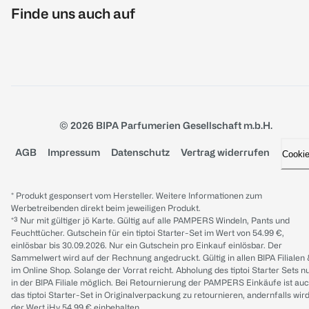
Finde uns auch auf
© 2026 BIPA Parfumerien Gesellschaft m.b.H.
AGB
Impressum
Datenschutz
Vertrag widerrufen
Cooki
* Produkt gesponsert vom Hersteller. Weitere Informationen zum
Werbetreibenden direkt beim jeweiligen Produkt.
*³ Nur mit gültiger jö Karte. Gültig auf alle PAMPERS Windeln, Pants und
Feuchttücher. Gutschein für ein tiptoi Starter-Set im Wert von 54.99 €,
einlösbar bis 30.09.2026. Nur ein Gutschein pro Einkauf einlösbar. Der
Sammelwert wird auf der Rechnung angedruckt. Gültig in allen BIPA Filialen
im Online Shop. Solange der Vorrat reicht. Abholung des tiptoi Starter Sets n
in der BIPA Filiale möglich. Bei Retournierung der PAMPERS Einkäufe ist au
das tiptoi Starter-Set in Originalverpackung zu retournieren, andernfalls wir
der Wert iHv 54.99 € einbehalten.