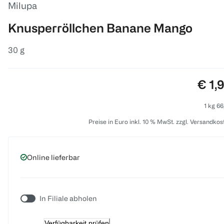
Milupa
Knusperröllchen Banane Mango
30 g
Prei
€ 1,
1 kg 66
Preise in Euro inkl. 10 % MwSt. zzgl. Versandkos
Online lieferbar
In Filiale abholen
Verfügbarkeit prüfen