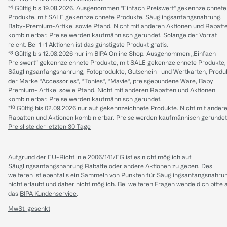
*⁴ Gültig bis 19.08.2026. Ausgenommen "Einfach Preiswert" gekennzeichnete
Produkte, mit SALE gekennzeichnete Produkte, Säuglingsanfangsnahrung,
Baby-Premium-Artikel sowie Pfand. Nicht mit anderen Aktionen und Rabatt
kombinierbar. Preise werden kaufmännisch gerundet. Solange der Vorrat
reicht. Bei 1+1 Aktionen ist das günstigste Produkt gratis.
*⁸ Gültig bis 12.08.2026 nur im BIPA Online Shop. Ausgenommen „Einfach
Preiswert“ gekennzeichnete Produkte, mit SALE gekennzeichnete Produkte,
Säuglingsanfangsnahrung, Fotoprodukte, Gutschein- und Wertkarten, Produ
der Marke “Accessories“, “Tonies“, “Mavie“, preisgebundene Ware, Baby
Premium- Artikel sowie Pfand. Nicht mit anderen Rabatten und Aktionen
kombinierbar. Preise werden kaufmännisch gerundet.
*¹⁰ Gültig bis 02.09.2026 nur auf gekennzeichnete Produkte. Nicht mit ander
Rabatten und Aktionen kombinierbar. Preise werden kaufmännisch gerundet
Preisliste der letzten 30 Tage
Aufgrund der EU-Richtlinie 2006/141/EG ist es nicht möglich auf
Säuglingsanfangsnahrung Rabatte oder andere Aktionen zu geben. Des
weiteren ist ebenfalls ein Sammeln von Punkten für Säuglingsanfangsnahru
nicht erlaubt und daher nicht möglich.
Bei weiteren Fragen wende dich bitte 
das
BIPA Kundenservice
.
MwSt. gesenkt