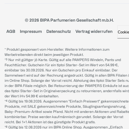
© 2026 BIPA Parfumerien Gesellschaft m.b.H.
AGB
Impressum
Datenschutz
Vertrag widerrufen
Cooki
* Produkt gesponsert vom Hersteller. Weitere Informationen zum
Werbetreibenden direkt beim jeweiligen Produkt.
*³ Nur mit gültiger jö Karte. Gültig auf alle PAMPERS Windeln, Pants und
Feuchttücher. Gutschein für ein tiptoi Starter-Set im Wert von 54.99 €,
einlösbar bis 30.09.2026. Nur ein Gutschein pro Einkauf einlösbar. Der
Sammelwert wird auf der Rechnung angedruckt. Gültig in allen BIPA Filialen
im Online Shop. Solange der Vorrat reicht. Abholung des tiptoi Starter Sets n
in der BIPA Filiale möglich. Bei Retournierung der PAMPERS Einkäufe ist au
das tiptoi Starter-Set in Originalverpackung zu retournieren, andernfalls wir
der Wert iHv 54.99 € einbehalten.
*⁴ Gültig bis 19.08.2026. Ausgenommen "Einfach Preiswert" gekennzeichnete
Produkte, mit SALE gekennzeichnete Produkte, Säuglingsanfangsnahrung,
Baby-Premium-Artikel sowie Pfand. Nicht mit anderen Aktionen und Rabatt
kombinierbar. Preise werden kaufmännisch gerundet. Solange der Vorrat
reicht. Bei 1+1 Aktionen ist das günstigste Produkt gratis.
*⁸ Gültig bis 12.08.2026 nur im BIPA Online Shop. Ausgenommen „Einfach