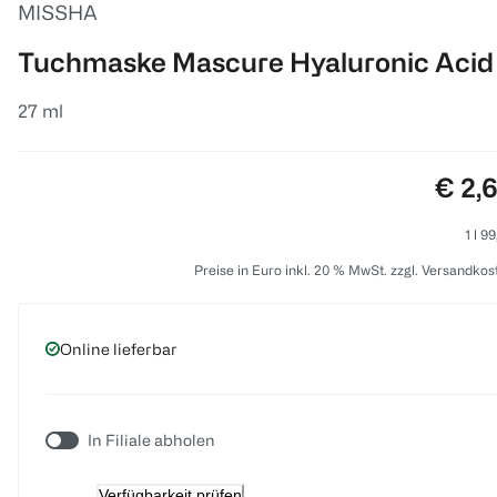
MISSHA
Tuchmaske Mascure Hyaluronic Acid
27 ml
Preis
€ 2,
1 l 9
Preise in Euro inkl. 20 % MwSt. zzgl. Versandkos
Online lieferbar
In Filiale abholen
Verfügbarkeit prüfen