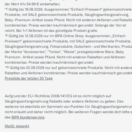
der Wert iHv 54.99 € einbehalten.
*⁴ Gültig bis 19.08.2026. Ausgenommen "Einfach Preiswert" gekennzeichnete
Produkte, mit SALE gekennzeichnete Produkte, Säuglingsanfangsnahrung,
Baby-Premium-Artikel sowie Pfand. Nicht mit anderen Aktionen und Rabatt
kombinierbar. Preise werden kaufmännisch gerundet. Solange der Vorrat
reicht. Bei 1+1 Aktionen ist das günstigste Produkt gratis.
*⁸ Gültig bis 12.08.2026 nur im BIPA Online Shop. Ausgenommen „Einfach
Preiswert“ gekennzeichnete Produkte, mit SALE gekennzeichnete Produkte,
Säuglingsanfangsnahrung, Fotoprodukte, Gutschein- und Wertkarten, Produ
der Marke “Accessories“, “Tonies“, “Mavie“, preisgebundene Ware, Baby
Premium- Artikel sowie Pfand. Nicht mit anderen Rabatten und Aktionen
kombinierbar. Preise werden kaufmännisch gerundet.
*¹⁰ Gültig bis 02.09.2026 nur auf gekennzeichnete Produkte. Nicht mit ander
Rabatten und Aktionen kombinierbar. Preise werden kaufmännisch gerundet
Preisliste der letzten 30 Tage
Aufgrund der EU-Richtlinie 2006/141/EG ist es nicht möglich auf
Säuglingsanfangsnahrung Rabatte oder andere Aktionen zu geben. Des
weiteren ist ebenfalls ein Sammeln von Punkten für Säuglingsanfangsnahru
nicht erlaubt und daher nicht möglich.
Bei weiteren Fragen wende dich bitte 
das
BIPA Kundenservice
.
MwSt. gesenkt