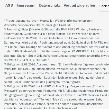
AGB
Impressum
Datenschutz
Vertrag widerrufen
Cooki
* Produkt gesponsert vom Hersteller. Weitere Informationen zum
Werbetreibenden direkt beim jeweiligen Produkt.
*³ Nur mit gültiger jö Karte. Gültig auf alle PAMPERS Windeln, Pants und
Feuchttücher. Gutschein für ein tiptoi Starter-Set im Wert von 54.99 €,
einlösbar bis 30.09.2026. Nur ein Gutschein pro Einkauf einlösbar. Der
Sammelwert wird auf der Rechnung angedruckt. Gültig in allen BIPA Filialen
im Online Shop. Solange der Vorrat reicht. Abholung des tiptoi Starter Sets n
in der BIPA Filiale möglich. Bei Retournierung der PAMPERS Einkäufe ist au
das tiptoi Starter-Set in Originalverpackung zu retournieren, andernfalls wir
der Wert iHv 54.99 € einbehalten.
*⁴ Gültig bis 19.08.2026. Ausgenommen "Einfach Preiswert" gekennzeichnete
Produkte, mit SALE gekennzeichnete Produkte, Säuglingsanfangsnahrung,
Baby-Premium-Artikel sowie Pfand. Nicht mit anderen Aktionen und Rabatt
kombinierbar. Preise werden kaufmännisch gerundet. Solange der Vorrat
reicht. Bei 1+1 Aktionen ist das günstigste Produkt gratis.
*⁸ Gültig bis 12.08.2026 nur im BIPA Online Shop. Ausgenommen „Einfach
Preiswert“ gekennzeichnete Produkte, mit SALE gekennzeichnete Produkte,
Säuglingsanfangsnahrung, Fotoprodukte, Gutschein- und Wertkarten, Produ
der Marke “Accessories“, “Tonies“, “Mavie“, preisgebundene Ware, Baby
Premium- Artikel sowie Pfand. Nicht mit anderen Rabatten und Aktionen
kombinierbar. Preise werden kaufmännisch gerundet.