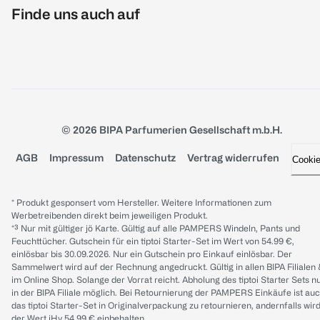
Finde uns auch auf
© 2026 BIPA Parfumerien Gesellschaft m.b.H.
AGB
Impressum
Datenschutz
Vertrag widerrufen
Cooki
* Produkt gesponsert vom Hersteller. Weitere Informationen zum
Werbetreibenden direkt beim jeweiligen Produkt.
*³ Nur mit gültiger jö Karte. Gültig auf alle PAMPERS Windeln, Pants und
Feuchttücher. Gutschein für ein tiptoi Starter-Set im Wert von 54.99 €,
einlösbar bis 30.09.2026. Nur ein Gutschein pro Einkauf einlösbar. Der
Sammelwert wird auf der Rechnung angedruckt. Gültig in allen BIPA Filialen
im Online Shop. Solange der Vorrat reicht. Abholung des tiptoi Starter Sets n
in der BIPA Filiale möglich. Bei Retournierung der PAMPERS Einkäufe ist au
das tiptoi Starter-Set in Originalverpackung zu retournieren, andernfalls wir
der Wert iHv 54.99 € einbehalten.