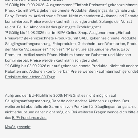
*⁴ Gültig bis 19.08.2026. Ausgenommen "Einfach Preiswert" gekennzeichnete
Produkte, mit SALE gekennzeichnete Produkte, Säuglingsanfangsnahrung,
Baby-Premium-Artikel sowie Pfand. Nicht mit anderen Aktionen und Rabatt
kombinierbar. Preise werden kaufmännisch gerundet. Solange der Vorrat
reicht. Bei 1+1 Aktionen ist das günstigste Produkt gratis.
*⁸ Gültig bis 12.08.2026 nur im BIPA Online Shop. Ausgenommen „Einfach
Preiswert“ gekennzeichnete Produkte, mit SALE gekennzeichnete Produkte,
Säuglingsanfangsnahrung, Fotoprodukte, Gutschein- und Wertkarten, Produ
der Marke “Accessories“, “Tonies“, “Mavie“, preisgebundene Ware, Baby
Premium- Artikel sowie Pfand. Nicht mit anderen Rabatten und Aktionen
kombinierbar. Preise werden kaufmännisch gerundet.
*¹⁰ Gültig bis 02.09.2026 nur auf gekennzeichnete Produkte. Nicht mit ander
Rabatten und Aktionen kombinierbar. Preise werden kaufmännisch gerundet
Preisliste der letzten 30 Tage
Aufgrund der EU-Richtlinie 2006/141/EG ist es nicht möglich auf
Säuglingsanfangsnahrung Rabatte oder andere Aktionen zu geben. Des
weiteren ist ebenfalls ein Sammeln von Punkten für Säuglingsanfangsnahru
nicht erlaubt und daher nicht möglich.
Bei weiteren Fragen wende dich bitte 
das
BIPA Kundenservice
.
MwSt. gesenkt