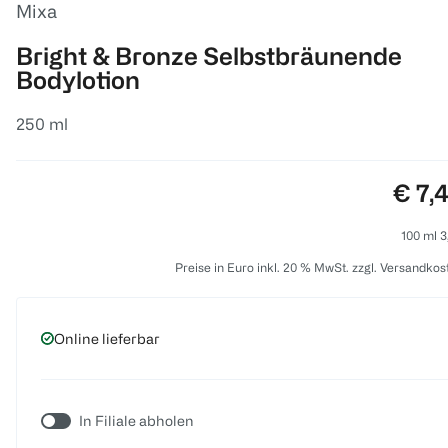
Mixa
Bright & Bronze Selbstbräunende
Bodylotion
250 ml
Preis
€ 7,
100 ml 3
Preise in Euro inkl. 20 % MwSt. zzgl. Versandkos
Online lieferbar
In Filiale abholen