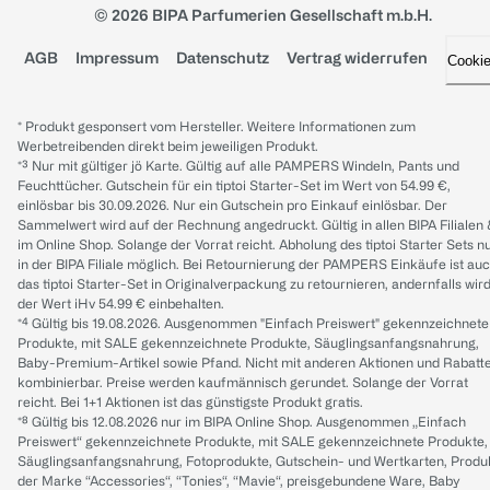
© 2026 BIPA Parfumerien Gesellschaft m.b.H.
AGB
Impressum
Datenschutz
Vertrag widerrufen
Cooki
* Produkt gesponsert vom Hersteller. Weitere Informationen zum
Werbetreibenden direkt beim jeweiligen Produkt.
*³ Nur mit gültiger jö Karte. Gültig auf alle PAMPERS Windeln, Pants und
Feuchttücher. Gutschein für ein tiptoi Starter-Set im Wert von 54.99 €,
einlösbar bis 30.09.2026. Nur ein Gutschein pro Einkauf einlösbar. Der
Sammelwert wird auf der Rechnung angedruckt. Gültig in allen BIPA Filialen
im Online Shop. Solange der Vorrat reicht. Abholung des tiptoi Starter Sets n
in der BIPA Filiale möglich. Bei Retournierung der PAMPERS Einkäufe ist au
das tiptoi Starter-Set in Originalverpackung zu retournieren, andernfalls wir
der Wert iHv 54.99 € einbehalten.
*⁴ Gültig bis 19.08.2026. Ausgenommen "Einfach Preiswert" gekennzeichnete
Produkte, mit SALE gekennzeichnete Produkte, Säuglingsanfangsnahrung,
Baby-Premium-Artikel sowie Pfand. Nicht mit anderen Aktionen und Rabatt
kombinierbar. Preise werden kaufmännisch gerundet. Solange der Vorrat
reicht. Bei 1+1 Aktionen ist das günstigste Produkt gratis.
*⁸ Gültig bis 12.08.2026 nur im BIPA Online Shop. Ausgenommen „Einfach
Preiswert“ gekennzeichnete Produkte, mit SALE gekennzeichnete Produkte,
Säuglingsanfangsnahrung, Fotoprodukte, Gutschein- und Wertkarten, Produ
der Marke “Accessories“, “Tonies“, “Mavie“, preisgebundene Ware, Baby