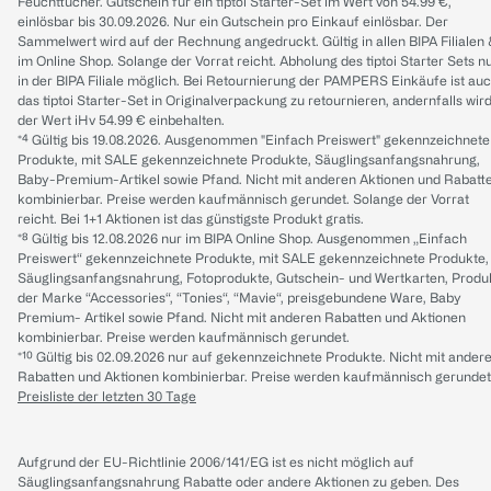
Feuchttücher. Gutschein für ein tiptoi Starter-Set im Wert von 54.99 €,
einlösbar bis 30.09.2026. Nur ein Gutschein pro Einkauf einlösbar. Der
Sammelwert wird auf der Rechnung angedruckt. Gültig in allen BIPA Filialen
im Online Shop. Solange der Vorrat reicht. Abholung des tiptoi Starter Sets n
in der BIPA Filiale möglich. Bei Retournierung der PAMPERS Einkäufe ist au
das tiptoi Starter-Set in Originalverpackung zu retournieren, andernfalls wir
der Wert iHv 54.99 € einbehalten.
*⁴ Gültig bis 19.08.2026. Ausgenommen "Einfach Preiswert" gekennzeichnete
Produkte, mit SALE gekennzeichnete Produkte, Säuglingsanfangsnahrung,
Baby-Premium-Artikel sowie Pfand. Nicht mit anderen Aktionen und Rabatt
kombinierbar. Preise werden kaufmännisch gerundet. Solange der Vorrat
reicht. Bei 1+1 Aktionen ist das günstigste Produkt gratis.
*⁸ Gültig bis 12.08.2026 nur im BIPA Online Shop. Ausgenommen „Einfach
Preiswert“ gekennzeichnete Produkte, mit SALE gekennzeichnete Produkte,
Säuglingsanfangsnahrung, Fotoprodukte, Gutschein- und Wertkarten, Produ
der Marke “Accessories“, “Tonies“, “Mavie“, preisgebundene Ware, Baby
Premium- Artikel sowie Pfand. Nicht mit anderen Rabatten und Aktionen
kombinierbar. Preise werden kaufmännisch gerundet.
*¹⁰ Gültig bis 02.09.2026 nur auf gekennzeichnete Produkte. Nicht mit ander
Rabatten und Aktionen kombinierbar. Preise werden kaufmännisch gerundet
Preisliste der letzten 30 Tage
Aufgrund der EU-Richtlinie 2006/141/EG ist es nicht möglich auf
Säuglingsanfangsnahrung Rabatte oder andere Aktionen zu geben. Des