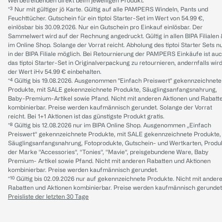
Werbetreibenden direkt beim jeweiligen Produkt.
*³ Nur mit gültiger jö Karte. Gültig auf alle PAMPERS Windeln, Pants und
Feuchttücher. Gutschein für ein tiptoi Starter-Set im Wert von 54.99 €,
einlösbar bis 30.09.2026. Nur ein Gutschein pro Einkauf einlösbar. Der
Sammelwert wird auf der Rechnung angedruckt. Gültig in allen BIPA Filialen
im Online Shop. Solange der Vorrat reicht. Abholung des tiptoi Starter Sets n
in der BIPA Filiale möglich. Bei Retournierung der PAMPERS Einkäufe ist au
das tiptoi Starter-Set in Originalverpackung zu retournieren, andernfalls wir
der Wert iHv 54.99 € einbehalten.
*⁴ Gültig bis 19.08.2026. Ausgenommen "Einfach Preiswert" gekennzeichnete
Produkte, mit SALE gekennzeichnete Produkte, Säuglingsanfangsnahrung,
Baby-Premium-Artikel sowie Pfand. Nicht mit anderen Aktionen und Rabatt
kombinierbar. Preise werden kaufmännisch gerundet. Solange der Vorrat
reicht. Bei 1+1 Aktionen ist das günstigste Produkt gratis.
*⁸ Gültig bis 12.08.2026 nur im BIPA Online Shop. Ausgenommen „Einfach
Preiswert“ gekennzeichnete Produkte, mit SALE gekennzeichnete Produkte,
Säuglingsanfangsnahrung, Fotoprodukte, Gutschein- und Wertkarten, Produ
der Marke “Accessories“, “Tonies“, “Mavie“, preisgebundene Ware, Baby
Premium- Artikel sowie Pfand. Nicht mit anderen Rabatten und Aktionen
kombinierbar. Preise werden kaufmännisch gerundet.
*¹⁰ Gültig bis 02.09.2026 nur auf gekennzeichnete Produkte. Nicht mit ander
Rabatten und Aktionen kombinierbar. Preise werden kaufmännisch gerundet
Preisliste der letzten 30 Tage