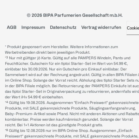
© 2026 BIPA Parfumerien Gesellschaft m.b.H.
AGB
Impressum
Datenschutz
Vertrag widerrufen
Cooki
* Produkt gesponsert vom Hersteller. Weitere Informationen zum
Werbetreibenden direkt beim jeweiligen Produkt.
*³ Nur mit gültiger jö Karte. Gültig auf alle PAMPERS Windeln, Pants und
Feuchttücher. Gutschein für ein tiptoi Starter-Set im Wert von 54.99 €,
einlösbar bis 30.09.2026. Nur ein Gutschein pro Einkauf einlösbar. Der
Sammelwert wird auf der Rechnung angedruckt. Gültig in allen BIPA Filialen
im Online Shop. Solange der Vorrat reicht. Abholung des tiptoi Starter Sets n
in der BIPA Filiale möglich. Bei Retournierung der PAMPERS Einkäufe ist au
das tiptoi Starter-Set in Originalverpackung zu retournieren, andernfalls wir
der Wert iHv 54.99 € einbehalten.
*⁴ Gültig bis 19.08.2026. Ausgenommen "Einfach Preiswert" gekennzeichnete
Produkte, mit SALE gekennzeichnete Produkte, Säuglingsanfangsnahrung,
Baby-Premium-Artikel sowie Pfand. Nicht mit anderen Aktionen und Rabatt
kombinierbar. Preise werden kaufmännisch gerundet. Solange der Vorrat
reicht. Bei 1+1 Aktionen ist das günstigste Produkt gratis.
*⁸ Gültig bis 12.08.2026 nur im BIPA Online Shop. Ausgenommen „Einfach
Preiswert“ gekennzeichnete Produkte, mit SALE gekennzeichnete Produkte,