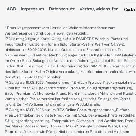
AGB
Impressum
Datenschutz
Vertrag widerrufen
Cooki
* Produkt gesponsert vom Hersteller. Weitere Informationen zum
Werbetreibenden direkt beim jeweiligen Produkt.
*³ Nur mit gültiger jö Karte. Gültig auf alle PAMPERS Windeln, Pants und
Feuchttücher. Gutschein für ein tiptoi Starter-Set im Wert von 54.99 €,
einlösbar bis 30.09.2026. Nur ein Gutschein pro Einkauf einlösbar. Der
Sammelwert wird auf der Rechnung angedruckt. Gültig in allen BIPA Filialen
im Online Shop. Solange der Vorrat reicht. Abholung des tiptoi Starter Sets n
in der BIPA Filiale möglich. Bei Retournierung der PAMPERS Einkäufe ist au
das tiptoi Starter-Set in Originalverpackung zu retournieren, andernfalls wir
der Wert iHv 54.99 € einbehalten.
*⁴ Gültig bis 19.08.2026. Ausgenommen "Einfach Preiswert" gekennzeichnete
Produkte, mit SALE gekennzeichnete Produkte, Säuglingsanfangsnahrung,
Baby-Premium-Artikel sowie Pfand. Nicht mit anderen Aktionen und Rabatt
kombinierbar. Preise werden kaufmännisch gerundet. Solange der Vorrat
reicht. Bei 1+1 Aktionen ist das günstigste Produkt gratis.
*⁸ Gültig bis 12.08.2026 nur im BIPA Online Shop. Ausgenommen „Einfach
Preiswert“ gekennzeichnete Produkte, mit SALE gekennzeichnete Produkte,
Säuglingsanfangsnahrung, Fotoprodukte, Gutschein- und Wertkarten, Produ
der Marke “Accessories“, “Tonies“, “Mavie“, preisgebundene Ware, Baby
Premium- Artikel sowie Pfand. Nicht mit anderen Rabatten und Aktionen