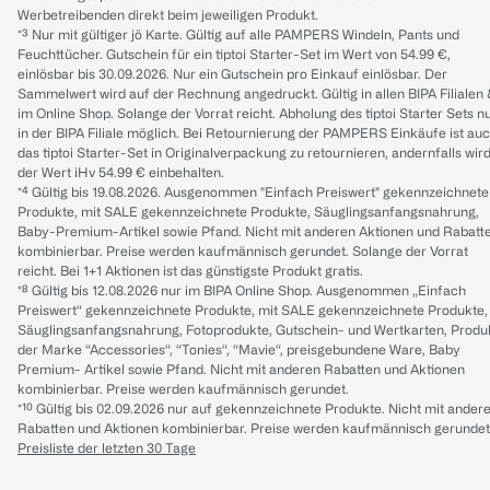
Werbetreibenden direkt beim jeweiligen Produkt.
*³ Nur mit gültiger jö Karte. Gültig auf alle PAMPERS Windeln, Pants und
Feuchttücher. Gutschein für ein tiptoi Starter-Set im Wert von 54.99 €,
einlösbar bis 30.09.2026. Nur ein Gutschein pro Einkauf einlösbar. Der
Sammelwert wird auf der Rechnung angedruckt. Gültig in allen BIPA Filialen
im Online Shop. Solange der Vorrat reicht. Abholung des tiptoi Starter Sets n
in der BIPA Filiale möglich. Bei Retournierung der PAMPERS Einkäufe ist au
das tiptoi Starter-Set in Originalverpackung zu retournieren, andernfalls wir
der Wert iHv 54.99 € einbehalten.
*⁴ Gültig bis 19.08.2026. Ausgenommen "Einfach Preiswert" gekennzeichnete
Produkte, mit SALE gekennzeichnete Produkte, Säuglingsanfangsnahrung,
Baby-Premium-Artikel sowie Pfand. Nicht mit anderen Aktionen und Rabatt
kombinierbar. Preise werden kaufmännisch gerundet. Solange der Vorrat
reicht. Bei 1+1 Aktionen ist das günstigste Produkt gratis.
*⁸ Gültig bis 12.08.2026 nur im BIPA Online Shop. Ausgenommen „Einfach
Preiswert“ gekennzeichnete Produkte, mit SALE gekennzeichnete Produkte,
Säuglingsanfangsnahrung, Fotoprodukte, Gutschein- und Wertkarten, Produ
der Marke “Accessories“, “Tonies“, “Mavie“, preisgebundene Ware, Baby
Premium- Artikel sowie Pfand. Nicht mit anderen Rabatten und Aktionen
kombinierbar. Preise werden kaufmännisch gerundet.
*¹⁰ Gültig bis 02.09.2026 nur auf gekennzeichnete Produkte. Nicht mit ander
Rabatten und Aktionen kombinierbar. Preise werden kaufmännisch gerundet
Preisliste der letzten 30 Tage