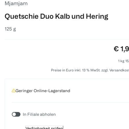
Mjamjam
Quetschie Duo Kalb und Hering
125 g
Prei
€ 1,
1 kg 15
Preise in Euro inkl. 13 % MwSt. zzgl. Versandkos
Geringer Online-Lagerstand
In Filiale abholen
Verfügbarkeit prüfen