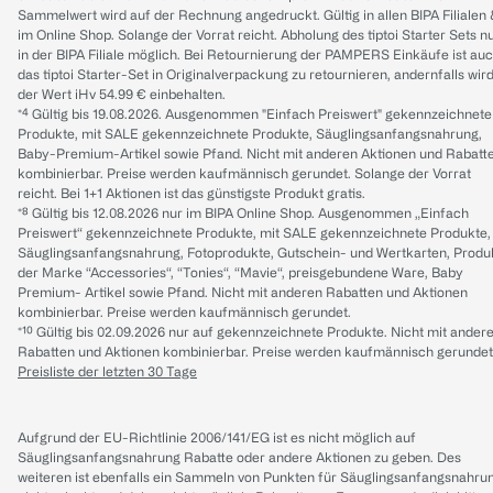
Sammelwert wird auf der Rechnung angedruckt. Gültig in allen BIPA Filialen
im Online Shop. Solange der Vorrat reicht. Abholung des tiptoi Starter Sets n
in der BIPA Filiale möglich. Bei Retournierung der PAMPERS Einkäufe ist au
das tiptoi Starter-Set in Originalverpackung zu retournieren, andernfalls wir
der Wert iHv 54.99 € einbehalten.
*⁴ Gültig bis 19.08.2026. Ausgenommen "Einfach Preiswert" gekennzeichnete
Produkte, mit SALE gekennzeichnete Produkte, Säuglingsanfangsnahrung,
Baby-Premium-Artikel sowie Pfand. Nicht mit anderen Aktionen und Rabatt
kombinierbar. Preise werden kaufmännisch gerundet. Solange der Vorrat
reicht. Bei 1+1 Aktionen ist das günstigste Produkt gratis.
*⁸ Gültig bis 12.08.2026 nur im BIPA Online Shop. Ausgenommen „Einfach
Preiswert“ gekennzeichnete Produkte, mit SALE gekennzeichnete Produkte,
Säuglingsanfangsnahrung, Fotoprodukte, Gutschein- und Wertkarten, Produ
der Marke “Accessories“, “Tonies“, “Mavie“, preisgebundene Ware, Baby
Premium- Artikel sowie Pfand. Nicht mit anderen Rabatten und Aktionen
kombinierbar. Preise werden kaufmännisch gerundet.
*¹⁰ Gültig bis 02.09.2026 nur auf gekennzeichnete Produkte. Nicht mit ander
Rabatten und Aktionen kombinierbar. Preise werden kaufmännisch gerundet
Preisliste der letzten 30 Tage
Aufgrund der EU-Richtlinie 2006/141/EG ist es nicht möglich auf
Säuglingsanfangsnahrung Rabatte oder andere Aktionen zu geben. Des
weiteren ist ebenfalls ein Sammeln von Punkten für Säuglingsanfangsnahru