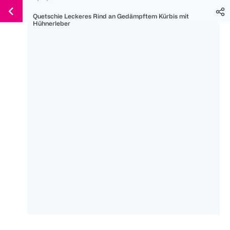
Weiter
Für
Für
Für
Quetschie Leckeres Rind an Gedämpftem Kürbis mit
zum
300 Ös
500 Ös
150 Ös
Hühnerleber
Inhalt
-20%
-10%
-15%