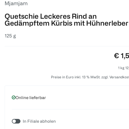
Mjamjam
Quetschie Leckeres Rind an
Gedämpftem Kürbis mit Hühnerleber
125 g
Prei
€ 1,
1 kg 12
Preise in Euro inkl. 13 % MwSt. zzgl. Versandkos
Online lieferbar
In Filiale abholen