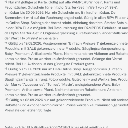
*³ Nur mit gültiger jö Karte. Gültig auf alle PAMPERS Windeln, Pants und
Feuchttücher. Gutschein für ein tiptoi Starter-Set im Wert von 54.99 €,
einlösbar bis 30.09.2026. Nur ein Gutschein pro Einkauf einlösbar. Der
Sammelwert wird auf der Rechnung angedruckt. Gültig in allen BIPA Filialen
im Online Shop. Solange der Vorrat reicht. Abholung des tiptoi Starter Sets n
in der BIPA Filiale möglich. Bei Retournierung der PAMPERS Einkäufe ist au
das tiptoi Starter-Set in Originalverpackung zu retournieren, andernfalls wir
der Wert iHv 54.99 € einbehalten.
*⁴ Gültig bis 19.08.2026. Ausgenommen "Einfach Preiswert" gekennzeichnete
Produkte, mit SALE gekennzeichnete Produkte, Säuglingsanfangsnahrung,
Baby-Premium-Artikel sowie Pfand. Nicht mit anderen Aktionen und Rabatt
kombinierbar. Preise werden kaufmännisch gerundet. Solange der Vorrat
reicht. Bei 1+1 Aktionen ist das günstigste Produkt gratis.
*⁸ Gültig bis 12.08.2026 nur im BIPA Online Shop. Ausgenommen „Einfach
Preiswert“ gekennzeichnete Produkte, mit SALE gekennzeichnete Produkte,
Säuglingsanfangsnahrung, Fotoprodukte, Gutschein- und Wertkarten, Produ
der Marke “Accessories“, “Tonies“, “Mavie“, preisgebundene Ware, Baby
Premium- Artikel sowie Pfand. Nicht mit anderen Rabatten und Aktionen
kombinierbar. Preise werden kaufmännisch gerundet.
*¹⁰ Gültig bis 02.09.2026 nur auf gekennzeichnete Produkte. Nicht mit ander
Rabatten und Aktionen kombinierbar. Preise werden kaufmännisch gerundet
Preisliste der letzten 30 Tage
Aufgrund der EU-Richtlinie 2006/141/EG ist es nicht möglich auf