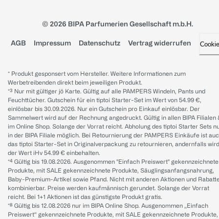
© 2026 BIPA Parfumerien Gesellschaft m.b.H.
AGB
Impressum
Datenschutz
Vertrag widerrufen
Cooki
* Produkt gesponsert vom Hersteller. Weitere Informationen zum
Werbetreibenden direkt beim jeweiligen Produkt.
*³ Nur mit gültiger jö Karte. Gültig auf alle PAMPERS Windeln, Pants und
Feuchttücher. Gutschein für ein tiptoi Starter-Set im Wert von 54.99 €,
einlösbar bis 30.09.2026. Nur ein Gutschein pro Einkauf einlösbar. Der
Sammelwert wird auf der Rechnung angedruckt. Gültig in allen BIPA Filialen
im Online Shop. Solange der Vorrat reicht. Abholung des tiptoi Starter Sets n
in der BIPA Filiale möglich. Bei Retournierung der PAMPERS Einkäufe ist au
das tiptoi Starter-Set in Originalverpackung zu retournieren, andernfalls wir
der Wert iHv 54.99 € einbehalten.
*⁴ Gültig bis 19.08.2026. Ausgenommen "Einfach Preiswert" gekennzeichnete
Produkte, mit SALE gekennzeichnete Produkte, Säuglingsanfangsnahrung,
Baby-Premium-Artikel sowie Pfand. Nicht mit anderen Aktionen und Rabatt
kombinierbar. Preise werden kaufmännisch gerundet. Solange der Vorrat
reicht. Bei 1+1 Aktionen ist das günstigste Produkt gratis.
*⁸ Gültig bis 12.08.2026 nur im BIPA Online Shop. Ausgenommen „Einfach
Preiswert“ gekennzeichnete Produkte, mit SALE gekennzeichnete Produkte,