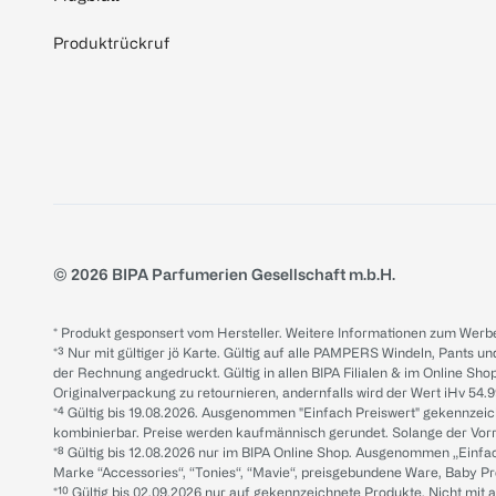
Produktrückruf
© 2026 BIPA Parfumerien Gesellschaft m.b.H.
* Produkt gesponsert vom Hersteller. Weitere Informationen zum Werbe
*³ Nur mit gültiger jö Karte. Gültig auf alle PAMPERS Windeln, Pants un
der Rechnung angedruckt. Gültig in allen BIPA Filialen & im Online Shop
Originalverpackung zu retournieren, andernfalls wird der Wert iHv 54.9
*⁴ Gültig bis 19.08.2026. Ausgenommen "Einfach Preiswert" gekennze
kombinierbar. Preise werden kaufmännisch gerundet. Solange der Vorrat 
*⁸ Gültig bis 12.08.2026 nur im BIPA Online Shop. Ausgenommen „Einf
Marke “Accessories“, “Tonies“, “Mavie“, preisgebundene Ware, Baby P
*¹⁰ Gültig bis 02.09.2026 nur auf gekennzeichnete Produkte. Nicht mi