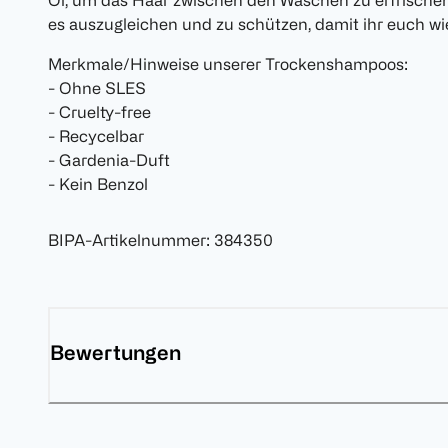
Öl, um das Haar zwischen den Wäschen zu erfrischen,
es auszugleichen und zu schützen, damit ihr euch wi
Merkmale/Hinweise unserer Trockenshampoos:
- Ohne SLES
- Cruelty-free
- Recycelbar
- Gardenia-Duft
- Kein Benzol
BIPA-Artikelnummer
:
384350
Bewertungen