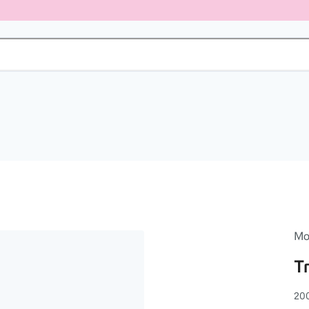
Mo
T
20