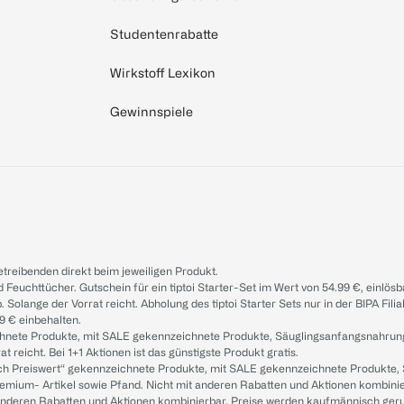
Studentenrabatte
Wirkstoff Lexikon
Gewinnspiele
treibenden direkt beim jeweiligen Produkt.
d Feuchttücher. Gutschein für ein tiptoi Starter-Set im Wert von 54.99 €, einlö
. Solange der Vorrat reicht. Abholung des tiptoi Starter Sets nur in der BIPA Fil
9 € einbehalten.
ichnete Produkte, mit SALE gekennzeichnete Produkte, Säuglingsanfangsnahrun
reicht. Bei 1+1 Aktionen ist das günstigste Produkt gratis.
ach Preiswert“ gekennzeichnete Produkte, mit SALE gekennzeichnete Produkte,
remium- Artikel sowie Pfand. Nicht mit anderen Rabatten und Aktionen kombini
t anderen Rabatten und Aktionen kombinierbar. Preise werden kaufmännisch ger