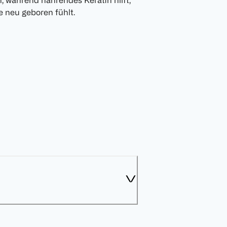
 während nährendes Keratin hilft,
e neu geboren fühlt.