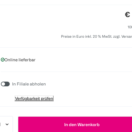
Pr
€ 
10
Preise in Euro inkl. 20 % MwSt. zzgl. Vers
Online lieferbar
In Filiale abholen
Verfügbarkeit prüfen
In den Warenkorb