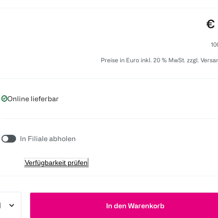
Pr
€ 
10
Preise in Euro inkl. 20 % MwSt. zzgl. Vers
Online lieferbar
In Filiale abholen
Verfügbarkeit prüfen
In den Warenkorb