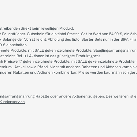
treibenden direkt beim jeweiligen Produkt.
d Feuchttücher. Gutschein für ein tiptoi Starter-Set im Wert von 54.99 €, einlö
. Solange der Vorrat reicht. Abholung des tiptoi Starter Sets nur in der BIPA Fil
9 € einbehalten.
ichnete Produkte, mit SALE gekennzeichnete Produkte, Säuglingsanfangsnahrun
reicht. Bei 1+1 Aktionen ist das günstigste Produkt gratis.
ach Preiswert“ gekennzeichnete Produkte, mit SALE gekennzeichnete Produkte,
remium- Artikel sowie Pfand. Nicht mit anderen Rabatten und Aktionen kombini
t anderen Rabatten und Aktionen kombinierbar. Preise werden kaufmännisch ger
lingsanfangsnahrung Rabatte oder andere Aktionen zu geben. Des weiteren ist 
 Kundenservice
.