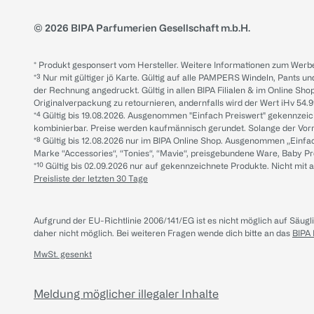
© 2026 BIPA Parfumerien Gesellschaft m.b.H.
* Produkt gesponsert vom Hersteller. Weitere Informationen zum Werbe
*³ Nur mit gültiger jö Karte. Gültig auf alle PAMPERS Windeln, Pants un
der Rechnung angedruckt. Gültig in allen BIPA Filialen & im Online Shop
Originalverpackung zu retournieren, andernfalls wird der Wert iHv 54.9
*⁴ Gültig bis 19.08.2026. Ausgenommen "Einfach Preiswert" gekennze
kombinierbar. Preise werden kaufmännisch gerundet. Solange der Vorrat 
*⁸ Gültig bis 12.08.2026 nur im BIPA Online Shop. Ausgenommen „Einf
Marke “Accessories“, “Tonies“, “Mavie“, preisgebundene Ware, Baby P
*¹⁰ Gültig bis 02.09.2026 nur auf gekennzeichnete Produkte. Nicht mi
Preisliste der letzten 30 Tage
Aufgrund der EU-Richtlinie 2006/141/EG ist es nicht möglich auf Säug
daher nicht möglich.
Bei weiteren Fragen wende dich bitte an das
BIPA
MwSt. gesenkt
Meldung möglicher illegaler Inhalte