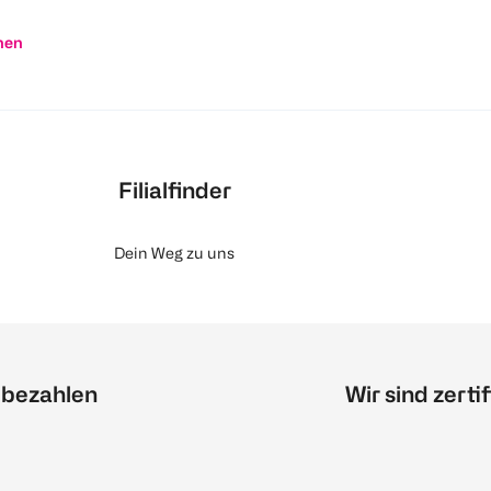
nen
Filialfinder
Dein Weg zu uns
 bezahlen
Wir sind zertif