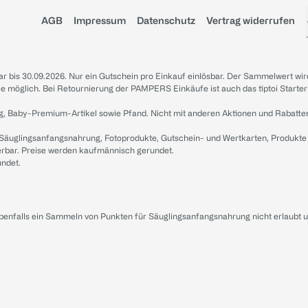
AGB
Impressum
Datenschutz
Vertrag widerrufen
sbar bis 30.09.2026. Nur ein Gutschein pro Einkauf einlösbar. Der Sammelwert wir
iale möglich. Bei Retournierung der PAMPERS Einkäufe ist auch das tiptoi Starter
g, Baby-Premium-Artikel sowie Pfand. Nicht mit anderen Aktionen und Rabatte
 Säuglingsanfangsnahrung, Fotoprodukte, Gutschein- und Wertkarten, Produkte
erbar. Preise werden kaufmännisch gerundet.
undet.
ebenfalls ein Sammeln von Punkten für Säuglingsanfangsnahrung nicht erlaubt 