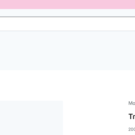
Mo
T
20