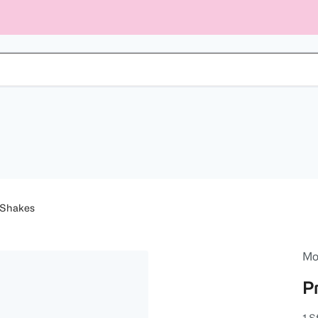
 Shakes
Mo
P
1 S