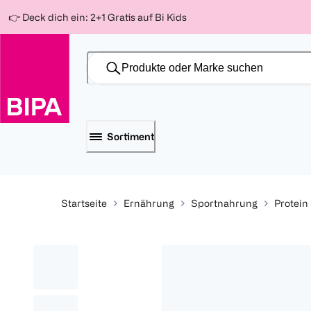
Weiter
Für
Für
Für
👉 Deck dich ein: 2+1 Gratis auf Bi Kids
zum
300 Ös
500 Ös
150 Ös
Inhalt
-20%
-10%
-15%
Sortiment
Startseite
Ernährung
Sportnahrung
Protein