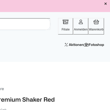
Filiale
Anmelden
Warenkorb
Aktionen
Fotoshop
re
remium Shaker Red
tück