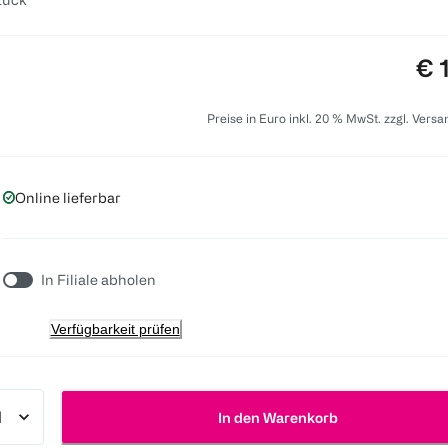
Pre
€ 
Preise in Euro inkl. 20 % MwSt. zzgl. Vers
Online lieferbar
In Filiale abholen
Verfügbarkeit prüfen
In den Warenkorb