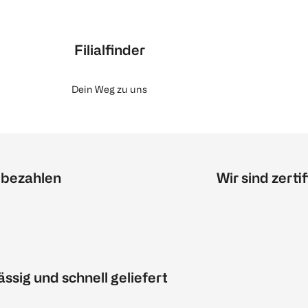
Filialfinder
Dein Weg zu uns
 bezahlen
Wir sind zertif
ässig und schnell geliefert