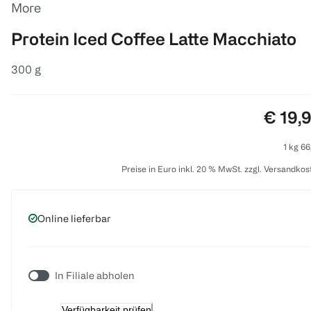
More
Protein Iced Coffee Latte Macchiato
300 g
Preis:
€ 19,
1 kg 66
Preise in Euro inkl. 20 % MwSt. zzgl. Versandkos
Online lieferbar
In Filiale abholen
Verfügbarkeit prüfen