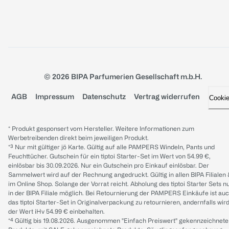
© 2026 BIPA Parfumerien Gesellschaft m.b.H.
AGB
Impressum
Datenschutz
Vertrag widerrufen
Cooki
* Produkt gesponsert vom Hersteller. Weitere Informationen zum
Werbetreibenden direkt beim jeweiligen Produkt.
*³ Nur mit gültiger jö Karte. Gültig auf alle PAMPERS Windeln, Pants und
Feuchttücher. Gutschein für ein tiptoi Starter-Set im Wert von 54.99 €,
einlösbar bis 30.09.2026. Nur ein Gutschein pro Einkauf einlösbar. Der
Sammelwert wird auf der Rechnung angedruckt. Gültig in allen BIPA Filialen
im Online Shop. Solange der Vorrat reicht. Abholung des tiptoi Starter Sets n
in der BIPA Filiale möglich. Bei Retournierung der PAMPERS Einkäufe ist au
das tiptoi Starter-Set in Originalverpackung zu retournieren, andernfalls wir
der Wert iHv 54.99 € einbehalten.
*⁴ Gültig bis 19.08.2026. Ausgenommen "Einfach Preiswert" gekennzeichnete