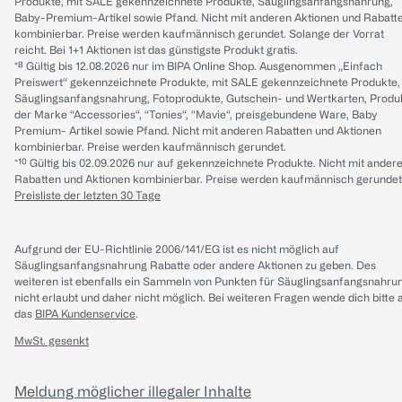
Produkte, mit SALE gekennzeichnete Produkte, Säuglingsanfangsnahrung,
Baby-Premium-Artikel sowie Pfand. Nicht mit anderen Aktionen und Rabatt
kombinierbar. Preise werden kaufmännisch gerundet. Solange der Vorrat
reicht. Bei 1+1 Aktionen ist das günstigste Produkt gratis.
*⁸ Gültig bis 12.08.2026 nur im BIPA Online Shop. Ausgenommen „Einfach
Preiswert“ gekennzeichnete Produkte, mit SALE gekennzeichnete Produkte,
Säuglingsanfangsnahrung, Fotoprodukte, Gutschein- und Wertkarten, Produ
der Marke “Accessories“, “Tonies“, “Mavie“, preisgebundene Ware, Baby
Premium- Artikel sowie Pfand. Nicht mit anderen Rabatten und Aktionen
kombinierbar. Preise werden kaufmännisch gerundet.
*¹⁰ Gültig bis 02.09.2026 nur auf gekennzeichnete Produkte. Nicht mit ander
Rabatten und Aktionen kombinierbar. Preise werden kaufmännisch gerundet
Preisliste der letzten 30 Tage
Aufgrund der EU-Richtlinie 2006/141/EG ist es nicht möglich auf
Säuglingsanfangsnahrung Rabatte oder andere Aktionen zu geben. Des
weiteren ist ebenfalls ein Sammeln von Punkten für Säuglingsanfangsnahru
nicht erlaubt und daher nicht möglich.
Bei weiteren Fragen wende dich bitte 
das
BIPA Kundenservice
.
MwSt. gesenkt
Meldung möglicher illegaler Inhalte