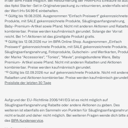
in der BIPA Filiale möglich. Bei Retournierung der PAMPERS Einkäufe ist au
das tiptoi Starter-Set in Originalverpackung zu retournieren, andernfalls wir
der Wert iHv 54.99 € einbehalten.
*⁴ Gültig bis 19.08.2026. Ausgenommen "Einfach Preiswert" gekennzeichnete
Produkte, mit SALE gekennzeichnete Produkte, Säuglingsanfangsnahrung,
Baby-Premium-Artikel sowie Pfand. Nicht mit anderen Aktionen und Rabatt
kombinierbar. Preise werden kaufmännisch gerundet. Solange der Vorrat
reicht. Bei 1+1 Aktionen ist das günstigste Produkt gratis.
*⁸ Gültig bis 12.08.2026 nur im BIPA Online Shop. Ausgenommen „Einfach
Preiswert“ gekennzeichnete Produkte, mit SALE gekennzeichnete Produkte,
Säuglingsanfangsnahrung, Fotoprodukte, Gutschein- und Wertkarten, Produ
der Marke “Accessories“, “Tonies“, “Mavie“, preisgebundene Ware, Baby
Premium- Artikel sowie Pfand. Nicht mit anderen Rabatten und Aktionen
kombinierbar. Preise werden kaufmännisch gerundet.
*¹⁰ Gültig bis 02.09.2026 nur auf gekennzeichnete Produkte. Nicht mit ander
Rabatten und Aktionen kombinierbar. Preise werden kaufmännisch gerundet
Preisliste der letzten 30 Tage
Aufgrund der EU-Richtlinie 2006/141/EG ist es nicht möglich auf
Säuglingsanfangsnahrung Rabatte oder andere Aktionen zu geben. Des
weiteren ist ebenfalls ein Sammeln von Punkten für Säuglingsanfangsnahru
nicht erlaubt und daher nicht möglich.
Bei weiteren Fragen wende dich bitte 
das
BIPA Kundenservice
.