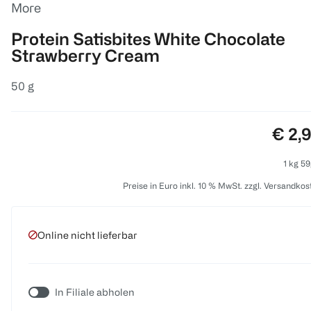
More
Protein Satisbites White Chocolate
Strawberry Cream
50 g
Preis
€ 2,
1 kg 59
Preise in Euro inkl. 10 % MwSt. zzgl. Versandkos
Online nicht lieferbar
In Filiale abholen